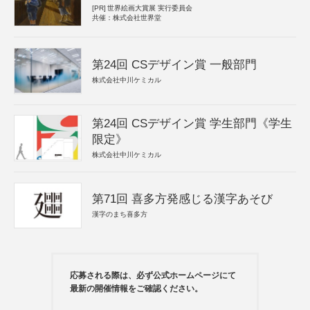
[PR]
世界絵画大賞展 実行委員会
共催：株式会社世界堂
第24回 CSデザイン賞 一般部門
株式会社中川ケミカル
第24回 CSデザイン賞 学生部門《学生
限定》
株式会社中川ケミカル
第71回 喜多方発感じる漢字あそび
漢字のまち喜多方
応募される際は、必ず公式ホームページにて
最新の開催情報をご確認ください。