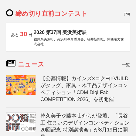
締め切り直前コンテスト
[PR]
2026 第37回 美浜美術展
30
あと
日
福井県美浜町、美浜町教育委員会、福井新聞社、関西電力株
式会社
ニュース
一覧
【公募情報】カインズ×コクヨ×VUILD
がタッグ、家具・木工品デザインコン
ペティション「CDM Digi Fab
COMPETITION 2026」を初開催
乾久美子や藤本壮介らが登壇、「長谷
工 住まいのデザインコンペティション
20回記念 特別講演会」が8月19日に開