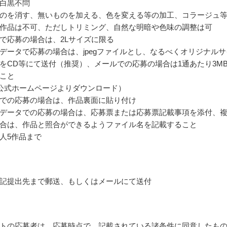
白黒不問
のを消す、無いものを加える、色を変える等の加工、コラージュ
作品は不可、ただしトリミング、自然な明暗や色味の調整は可
で応募の場合は、2Lサイズに限る
データで応募の場合は、jpegファイルとし、なるべくオリジナルサ
をCD等にて送付（推奨）、メールでの応募の場合は1通あたり3M
こと
公式ホームページよりダウンロード）
での応募の場合は、作品裏面に貼り付け
データでの応募の場合は、応募票または応募票記載事項を添付、
合は、作品と照合ができるようファイル名を記載すること
人5作品まで
記提出先まで郵送、もしくはメールにて送付
トの応募者は、応募時点で、記載されている諸条件に同意したも