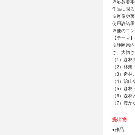
※応募者本
作品に限る
※肖像や著
使用許諾承
※他のコン
【テーマ】
※静岡県内
さ、大切さ
（1）森林
（2）林業
（3）造林
（4）治山
（5）森林
（6）森林
（7）豊か
提出物
●作品