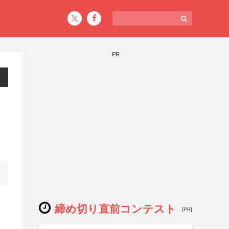
PR
締め切り直前コンテスト
[PR]