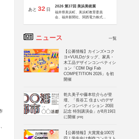
2026 第37回 美浜美術展
32
あと
日
福井県美浜町、美浜町教育委員
会、福井新聞社、関西電力株式会
社
ニュース
一覧
【公募情報】カインズ×コク
ヨ×VUILDがタッグ、家具・
木工品デザインコンペティシ
ョン「CDM Digi Fab
COMPETITION 2026」を初
開催
乾久美子や藤本壮介らが登
壇、「長谷工 住まいのデザ
インコンペティション 20回
作
記念 特別講演会」が8月19日
に開催
[PR]
し、
【公募情報】大賞賞金100万
円！学生向け創作コンテスト