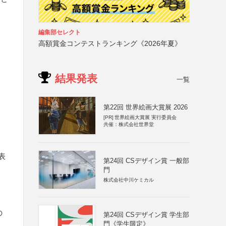
編集部セレクト
高額賞金コンテストランキング《2026年夏》
結果発表
一覧
第22回 世界絵画大賞展 2026
[PR]
世界絵画大賞展 実行委員会
共催：株式会社世界堂
表
第24回 CSデザイン賞 一般部
門
株式会社中川ケミカル
の
第24回 CSデザイン賞 学生部
門《学生限定》