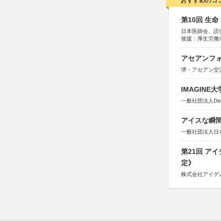
おすすめのコ
第10回 生
日本医師会、読
後援：厚生労働
協賛：東京海上
アセアンフォ
堺・アセアン交
IMAGINE
一般社団法人Design 
アイスな瞬間
一般社団法人日
第21回 ア
定》
株式会社アイデ