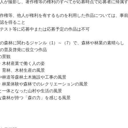
人が撮影し、著作権等の権利のすべてが応募時点で応募者に帰属
作権等、他人が権利を有するものを利用した作品については、事
認を得ること
テスト等に応募中または応募予定の作品は不可
の森林に関わるジャンル（1）～（7）で、森林や林業の素晴らし
の普及啓発に役立つ作品
の景観
・木材産業で働く人の姿
、育林、木材生産の風景
や林道等森林土木施設や工事の風景
・林業体験や森林でのレクリエーションの風景
と一体となった山村や生活の風景
な森林が持つ「森の力」を感じる風景