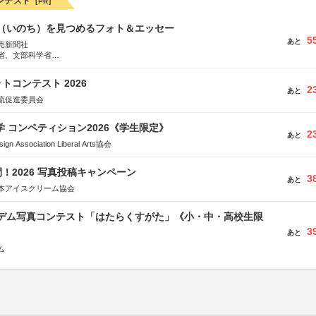
ンテスト
[PR]
命（いのち）を見つめるフォト＆エッセー
5
あと
売新聞社
省、文部科学省
日動火災保険株式会社、東京海上日動あんしん生命保険株式会社
トコンテスト 2026
2
あと
流促進委員会
大学 コンペティション2026《学生限定》
2
あと
Association Liberal Arts協会
！2026 写真投稿キャンペーン
3
あと
本アイスクリーム協会
イデム写真コンテスト「はたらくすがた」《小・中・高校生限
3
あと
ム