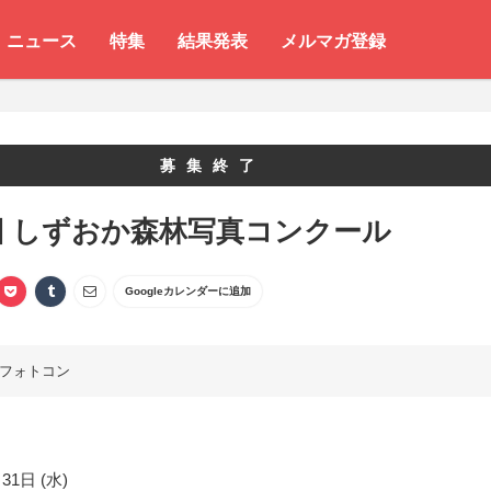
ニュース
特集
結果発表
メルマガ登録
募集終了
回 しずおか森林写真コンクール
Googleカレンダーに追加
フォトコン
31日 (水)