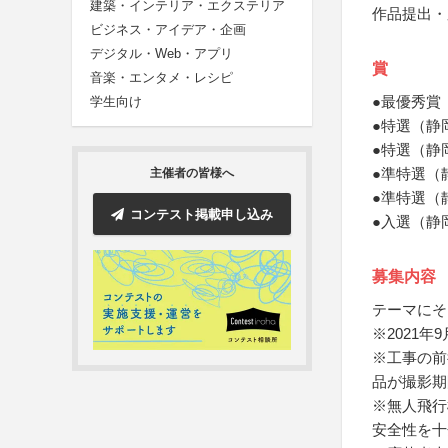
建築・インテリア・エクステリア
作品提出・
ビジネス・アイデア・企画
デジタル・Web・アプリ
賞
音楽・エンタメ・レシピ
●最優秀賞
学生向け
●特選（静
●特選（静
●準特選（
主催者の皆様へ
●準特選（
コンテスト掲載申し込み
●入選（静
募集内容
テーマにそ
※2021
※工事の前
品が撮影期
※無人飛行
安全性を十