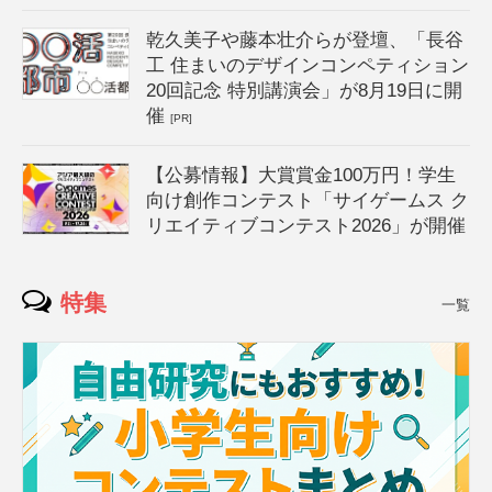
乾久美子や藤本壮介らが登壇、「長谷
工 住まいのデザインコンペティション
20回記念 特別講演会」が8月19日に開
催
[PR]
【公募情報】大賞賞金100万円！学生
向け創作コンテスト「サイゲームス ク
リエイティブコンテスト2026」が開催
特集
一覧