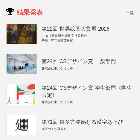
結果発表
一覧
第22回 世界絵画大賞展 2026
[PR]
世界絵画大賞展 実行委員会
共催：株式会社世界堂
第24回 CSデザイン賞 一般部門
株式会社中川ケミカル
第24回 CSデザイン賞 学生部門《学生
限定》
株式会社中川ケミカル
第71回 喜多方発感じる漢字あそび
漢字のまち喜多方