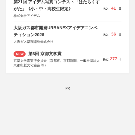
第21回 アイデム写真コンテスト「はたらくす
41
がた」《小・中・高校生限定》
あと
日
株式会社アイデム
大阪ガス都市開発URBANEXアイデアコンペ
36
ティション2026
あと
日
大阪ガス都市開発株式会社
第6回 京都文学賞
NEW
277
あと
日
京都文学賞実行委員会（京都市、京都新聞、一般社団法人
京都出版文化協会 等）
協力：京都府書店商業組合、朝日新聞出版、
KADOKAWA、河出書房新社、幻冬舎、講談社、光文社、
集英社、小学館、祥伝社、新潮社、淡交社、ちいさいミシ
マ社、徳間書店、早川書房、PHP研究所、双葉社、文藝春
秋、ポプラ社、毎日新聞出版
PR