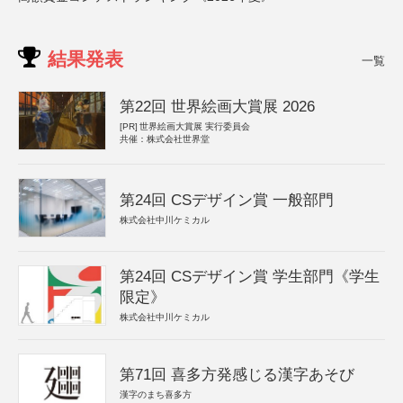
結果発表
一覧
第22回 世界絵画大賞展 2026
[PR]
世界絵画大賞展 実行委員会
共催：株式会社世界堂
第24回 CSデザイン賞 一般部門
株式会社中川ケミカル
第24回 CSデザイン賞 学生部門《学生
限定》
株式会社中川ケミカル
第71回 喜多方発感じる漢字あそび
漢字のまち喜多方