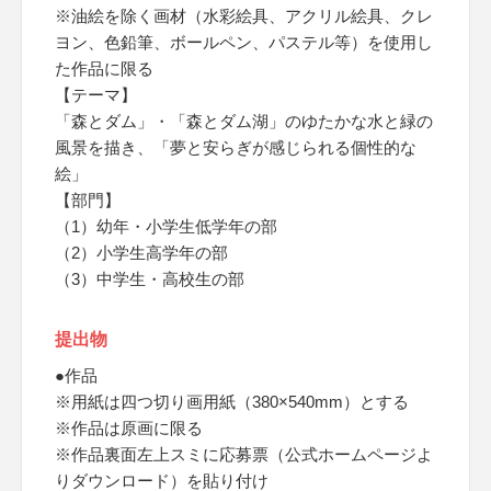
※油絵を除く画材（水彩絵具、アクリル絵具、クレ
ヨン、色鉛筆、ボールペン、パステル等）を使用し
た作品に限る
【テーマ】
「森とダム」・「森とダム湖」のゆたかな水と緑の
風景を描き、「夢と安らぎが感じられる個性的な
絵」
【部門】
（1）幼年・小学生低学年の部
（2）小学生高学年の部
（3）中学生・高校生の部
提出物
●作品
※用紙は四つ切り画用紙（380×540mm）とする
※作品は原画に限る
※作品裏面左上スミに応募票（公式ホームページよ
りダウンロード）を貼り付け