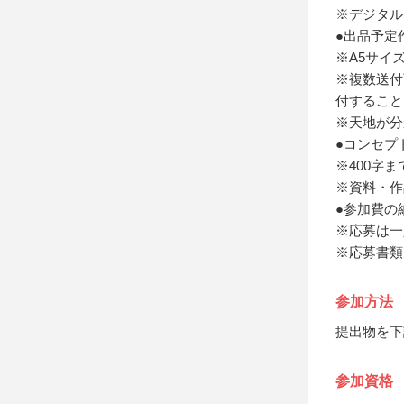
※デジタル
●出品予定
※A5サイズ
※複数送付
付すること
※天地が分
●コンセプ
※400字
※資料・作
●参加費の
※応募は一
※応募書類
参加方法
提出物を下
参加資格