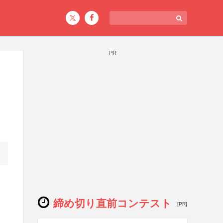
PR
締め切り直前コンテスト
[PR]