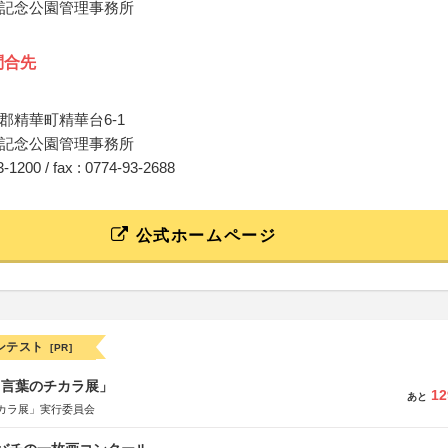
記念公園管理事務所
問合先
郡精華町精華台6-1
記念公園管理事務所
93-1200 / fax : 0774-93-2688
公式ホームページ
ンテスト
[PR]
と言葉のチカラ展」
12
あと
カラ展」実行委員会