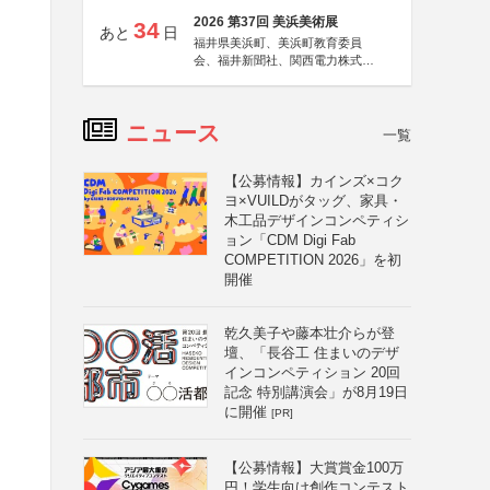
2026 第37回 美浜美術展
34
あと
日
福井県美浜町、美浜町教育委員
会、福井新聞社、関西電力株式会
社
ニュース
一覧
【公募情報】カインズ×コク
ヨ×VUILDがタッグ、家具・
木工品デザインコンペティシ
ョン「CDM Digi Fab
COMPETITION 2026」を初
開催
乾久美子や藤本壮介らが登
壇、「長谷工 住まいのデザ
インコンペティション 20回
記念 特別講演会」が8月19日
に開催
[PR]
【公募情報】大賞賞金100万
円！学生向け創作コンテスト