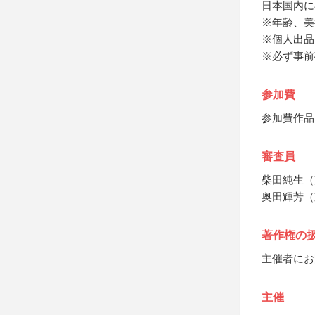
日本国内に
※年齢、美
※個人出品
※必ず事前
参加費
参加費作品
審査員
柴田純生（
奥田輝芳（
著作権の
主催者にお
主催