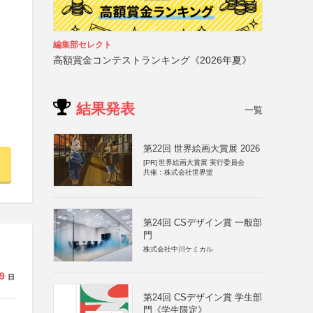
編集部セレクト
高額賞金コンテストランキング《2026年夏》
結果発表
一覧
第22回 世界絵画大賞展 2026
[PR]
世界絵画大賞展 実行委員会
共催：株式会社世界堂
第24回 CSデザイン賞 一般部
門
株式会社中川ケミカル
9
日
第24回 CSデザイン賞 学生部
門《学生限定》