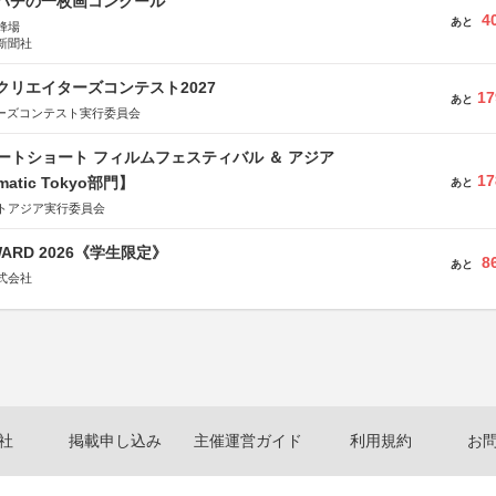
ツバチの一枚画コンクール
4
あと
蜂場
新聞社
クリエイターズコンテスト2027
17
あと
ターズコンテスト実行委員会
ートショート フィルムフェスティバル ＆ アジア
17
matic Tokyo部門】
あと
トアジア実行委員会
WARD 2026《学生限定》
8
あと
式会社
社
掲載申し込み
主催運営ガイド
利用規約
お