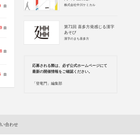
0
株式会社中川ケミカル
日
第71回 喜多方発感じる漢字
9
日
あそび
漢字のまち喜多方
8
日
応募される際は、必ず公式ホームページにて
最新の開催情報をご確認ください。
6
日
「登竜門」編集部
問い合わせ