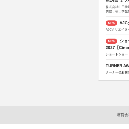
第14回 ミ
株式会社山田養
共催：朝日学生
AJC
NEW
AJCクリエイ
ショ
NEW
2027【Cine
ショートショー
TURNER A
ターナー色彩株
運営会