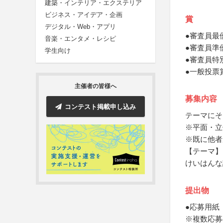
建築・インテリア・エクステリア
ビジネス・アイデア・企画
賞
デジタル・Web・アプリ
●審査員最
音楽・エンタメ・レシピ
●審査員準
学生向け
●審査員特
●一般投票
主催者の皆様へ
募集内容
コンテスト掲載申し込み
テーマにそ
※平面・立
※既に他者
【テーマ】
けいはんな
提出物
●応募用紙
※複数応募