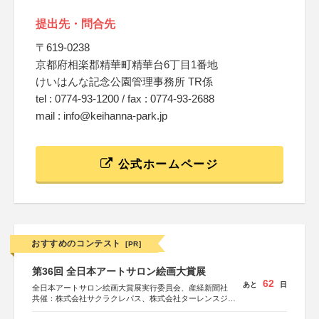
提出先・問合先
〒619-0238
京都府相楽郡精華町精華台6丁目1番地
けいはんな記念公園管理事務所 TR係
tel : 0774-93-1200 / fax : 0774-93-2688
mail : info@keihanna-park.jp
公式ホームページ
おすすめのコンテスト
[PR]
第36回 全日本アートサロン絵画大賞展
62
あと
日
全日本アートサロン絵画大賞展実行委員会、産経新聞社
共催：株式会社サクラクレパス、株式会社ターレンスジャ
パン、サクラアートサロン、株式会社アムス