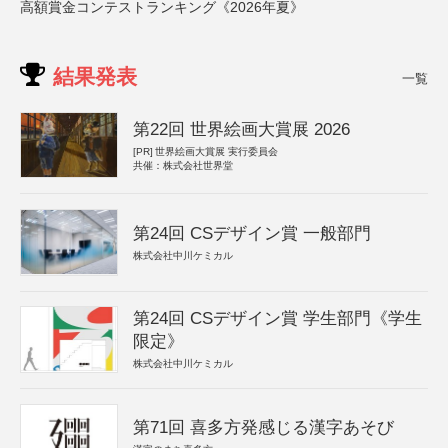
高額賞金コンテストランキング《2026年夏》
結果発表
一覧
第22回 世界絵画大賞展 2026
[PR]
世界絵画大賞展 実行委員会
共催：株式会社世界堂
第24回 CSデザイン賞 一般部門
株式会社中川ケミカル
第24回 CSデザイン賞 学生部門《学生
限定》
株式会社中川ケミカル
第71回 喜多方発感じる漢字あそび