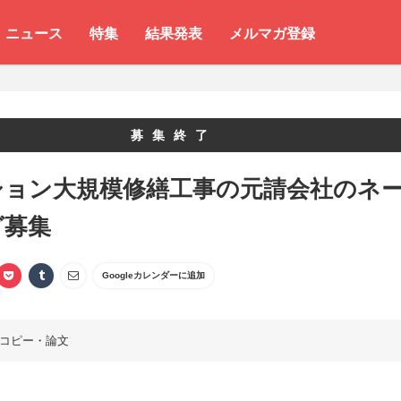
ニュース
特集
結果発表
メルマガ登録
募集終了
ション大規模修繕工事の元請会社のネ
グ募集
Googleカレンダーに追加
コピー・論文