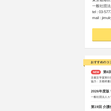
一般社団法
tel : 03-57
mail : jim
おすすめのコ
第6
NEW
京都文学賞実行
協力：京都府書
社、集英社、小
研究所、双葉社
2026年度
一般社団法人カ
第19回 介