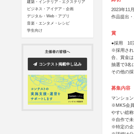
建築・インテリア・エクステリア
ビジネス・アイデア・企画
2023年11月
デジタル・Web・アプリ
作品提出・
音楽・エンタメ・レシピ
学生向け
賞
●採用 1
※採用され
主催者の皆様へ
合、賞金は
コンテスト掲載申し込み
抽選で3名
その他の採
募集内容
マンション
※MKS会
やすい総称
※自作で未
※特定の企
※詳細は公