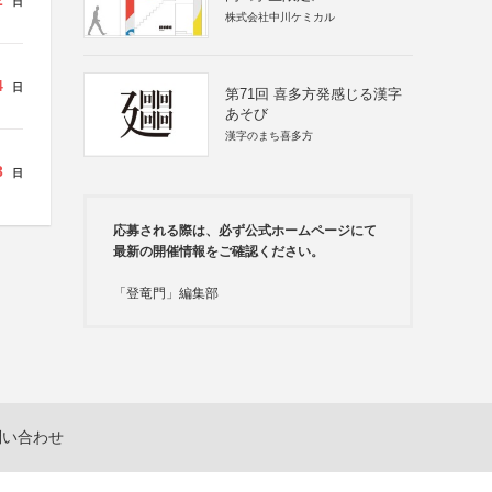
2
日
株式会社中川ケミカル
4
日
第71回 喜多方発感じる漢字
あそび
漢字のまち喜多方
3
日
応募される際は、必ず公式ホームページにて
最新の開催情報をご確認ください。
「登竜門」編集部
問い合わせ