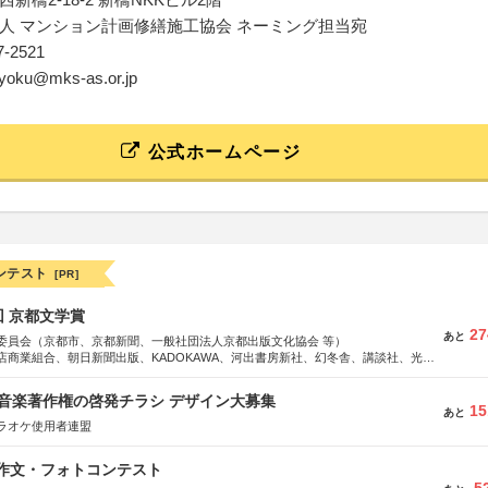
人 マンション計画修繕施工協会 ネーミング担当宛
77-2521
ukyoku@mks-as.or.jp
公式ホームページ
ンテスト
[PR]
回 京都文学賞
27
あと
委員会（京都市、京都新聞、一般社団法人京都出版文化協会 等）
店商業組合、朝日新聞出版、KADOKAWA、河出書房新社、幻冬舎、講談社、光文
学館、祥伝社、新潮社、淡交社、ちいさいミシマ社、徳間書店、早川書房、PHP
、文藝春秋、ポプラ社、毎日新聞出版
版 音楽著作権の啓発チラシ デザイン大募集
15
あと
ラオケ使用者連盟
護作文・フォトコンテスト