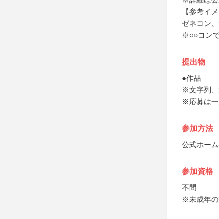
【参考イメ
ゼネコン、
※○○コン
提出物
●作品
※文字列、
※応募は一
参加方法
公式ホーム
参加資格
不問
※未成年の