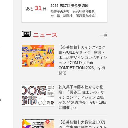
2026 第37回 美浜美術展
31
あと
日
福井県美浜町、美浜町教育委員
会、福井新聞社、関西電力株式会
社
ニュース
一覧
【公募情報】カインズ×コク
場
ヨ×VUILDがタッグ、家具・
木工品デザインコンペティシ
ョン「CDM Digi Fab
COMPETITION 2026」を初
開催
乾久美子や藤本壮介らが登
壇、「長谷工 住まいのデザ
インコンペティション 20回
び
記念 特別講演会」が8月19日
に開催
[PR]
【公募情報】大賞賞金100万
円！学生向け創作コンテスト