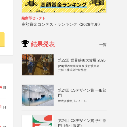
編集部セレクト
高額賞金コンテストランキング《2026年夏》
結果発表
一覧
第22回 世界絵画大賞展 2026
[PR]
世界絵画大賞展 実行委員会
共催：株式会社世界堂
4
日
第24回 CSデザイン賞 一般部
門
株式会社中川ケミカル
1
日
第24回 CSデザイン賞 学生部
門《学生限定》