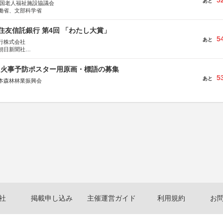
5
あと
全国老人福祉施設協議会
働省、文部科学省
住友信託銀行 第4回 「わたし大賞」
5
あと
行株式会社
朝日新聞社
株式会社
山火事予防ポスター用原画・標語の募集
5
あと
本森林林業振興会
文部科学省、林野庁、全国森林組合連合会、森林火災対策協会
社
掲載申し込み
主催運営ガイド
利用規約
お