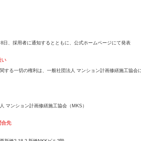
12月8日、採用者に通知するとともに、公式ホームページにて発表
扱い
関する一切の権利は、一般社団法人 マンション計画修繕施工協会
人 マンション計画修繕施工協会（MKS）
問合先
新橋2-18-2 新橋NKKビル2階