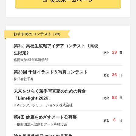
公式ホームページ
おすすめのコンテスト
[PR]
第3回 高校生広報アイデアコンテスト《高校
29
生限定》
あと
日
嘉悦大学 経営経済学部
第23回 千修イラスト＆写真コンテスト
36
あと
日
株式会社千修
未来をひらく若手写真家のための舞台
82
「Limelight 2026」
あと
日
OMデジタルソリューションズ株式会社
第4回 健康をめざすアート公募展
6
あと
日
一般財団法人健康とアートを結ぶ会