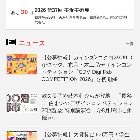
2026 第37回 美浜美術展
30
あと
日
福井県美浜町、美浜町教育委員会、福井新聞社、関西電力株
式会社
ニュース
一覧
【公募情報】カインズ×コクヨ×VUILD
がタッグ、家具・木工品デザインコン
ペティション「CDM Digi Fab
COMPETITION 2026」を初開催
乾久美子や藤本壮介らが登壇、「長谷
工 住まいのデザインコンペティション
20回記念 特別講演会」が8月19日に開
催
[PR]
【公募情報】大賞賞金100万円！学生