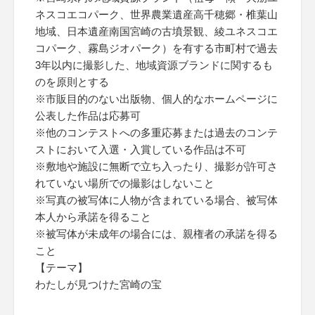
ネスコエコパーク、世界農業遺産高千穂郷・椎葉山
地域、日本遺産南国宮崎の古墳景観、綾ユネスコエ
コパーク、霧島ジオパーク）を有する市町村で過去
3年以内に撮影した、地域資源ブランドに関するも
のを原則とする
※市販目的のない出版物、個人的なホームページに
公表した作品は応募可
※他のコンテストへの多重応募または過去のコンテ
ストにおいて入選・入賞している作品は不可
※敷地や施設に無断で立ち入ったり、撮影が許可さ
れていない場所での撮影はしないこと
※写真の被写体に人物が含まれている場合、被写体
本人から承諾を得ること
※被写体が未成年の場合には、親権者の承諾を得る
こと
【テーマ】
わたしが見つけた宮崎の宝