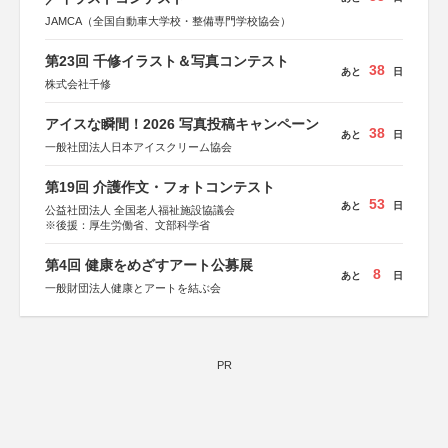
JAMCA（全国自動車大学校・整備専門学校協会）
第23回 千修イラスト＆写真コンテスト
38
あと
日
株式会社千修
アイスな瞬間！2026 写真投稿キャンペーン
38
あと
日
一般社団法人日本アイスクリーム協会
第19回 介護作文・フォトコンテスト
53
あと
日
公益社団法人 全国老人福祉施設協議会
※後援：厚生労働省、文部科学省
第4回 健康をめざすアート公募展
8
あと
日
一般財団法人健康とアートを結ぶ会
PR