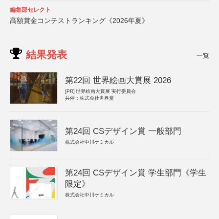
編集部セレクト
高額賞金コンテストランキング《2026年夏》
結果発表
一覧
第22回 世界絵画大賞展 2026
[PR]
世界絵画大賞展 実行委員会
共催：株式会社世界堂
第24回 CSデザイン賞 一般部門
株式会社中川ケミカル
第24回 CSデザイン賞 学生部門《学生
限定》
株式会社中川ケミカル