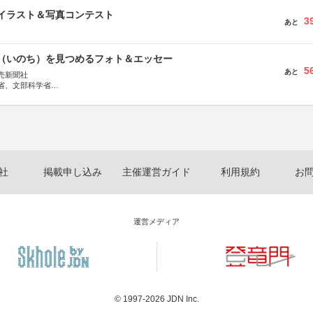
修イラスト＆写真コンテスト
3
あと
命（いのち）を見つめるフォト＆エッセー
5
あと
売新聞社
省、文部科学省
日動火災保険株式会社、東京海上日動あんしん生命保険株式会社
社
掲載申し込み
主催運営ガイド
利用規約
お
運営メディア
© 1997-2026
JDN Inc.