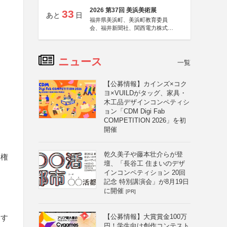
2026 第37回 美浜美術展
33
あと
日
福井県美浜町、美浜町教育委員
会、福井新聞社、関西電力株式会
社
ニュース
一覧
【公募情報】カインズ×コク
ヨ×VUILDがタッグ、家具・
木工品デザインコンペティシ
ョン「CDM Digi Fab
COMPETITION 2026」を初
開催
乾久美子や藤本壮介らが登
像権
壇、「長谷工 住まいのデザ
インコンペティション 20回
記念 特別講演会」が8月19日
に開催
[PR]
品
【公募情報】大賞賞金100万
とす
円！学生向け創作コンテスト