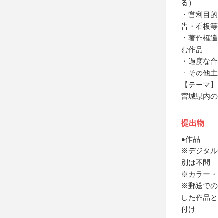
る）
・営利目的
告・看板等
・著作権違
む作品
・過度な合
・その他主
【テーマ】
宮城県内の
提出物
●作品
※デジタル
別は不問
※カラー・
※郵送での
した作品と
付け