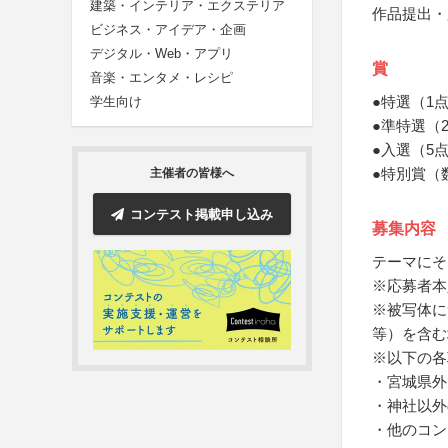
建築・インテリア・エクステリア
作品提出・
ビジネス・アイデア・企画
デジタル・Web・アプリ
賞
音楽・エンタメ・レシピ
●特選（1
学生向け
●準特選（
●入選（5
●特別賞（
主催者の皆様へ
コンテスト掲載申し込み
募集内容
テーマにそ
※応募者本
※被写体に
等）を含む
※以下の各
・宮城県外
・神社以外
・他のコン