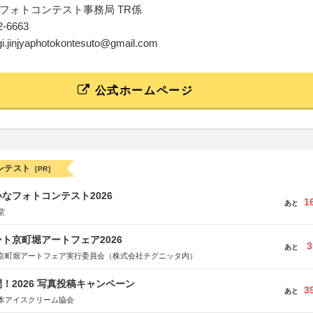
フォトコンテスト事務局 TR係
22-6663
gi.jinjyaphotokontesuto@gmail.com
公式ホームページ
ンテスト
[PR]
なフォトコンテスト2026
1
あと
堂
ト京町堀アートフェア2026
3
あと
京町堀アートフェア実行委員会（株式会社チグニッタ内）
！2026 写真投稿キャンペーン
3
あと
本アイスクリーム協会