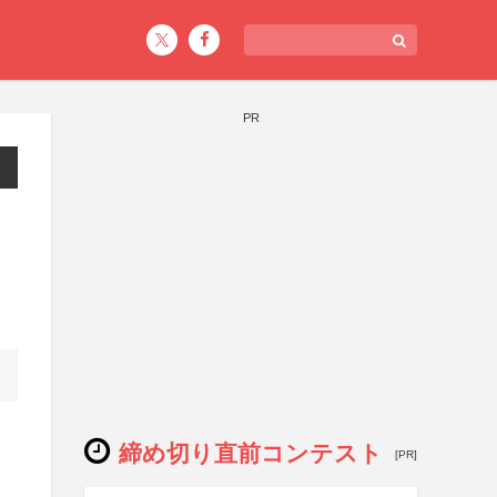
PR
締め切り直前コンテスト
[PR]