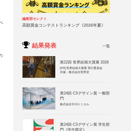
編集部セレクト
ペ
高額賞金コンテストランキング《2026年夏》
結果発表
一覧
の
第22回 世界絵画大賞展 2026
[PR]
世界絵画大賞展 実行委員会
共催：株式会社世界堂
第24回 CSデザイン賞 一般部
門
株式会社中川ケミカル
第24回 CSデザイン賞 学生部
門《学生限定》