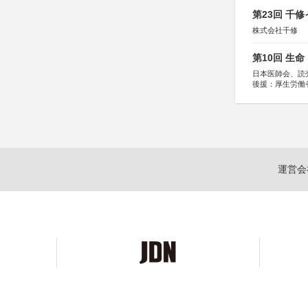
第23回 千
株式会社千修
第10回 生
日本医師会、読
後援：厚生労働
協賛：東京海上
運営会