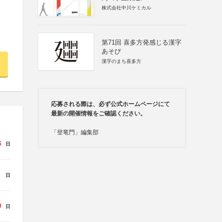
株式会社中川ケミカル
第71回 喜多方発感じる漢字
あそび
漢字のまち喜多方
応募される際は、必ず公式ホームページにて
最新の開催情報をご確認ください。
「登竜門」編集部
6
日
日
9
日