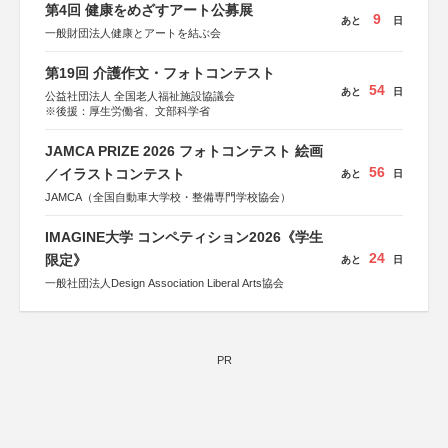
第4回 健康をめざすアート公募展
9
あと
日
一般財団法人健康とアートを結ぶ会
第19回 介護作文・フォトコンテスト
54
あと
日
公益社団法人 全国老人福祉施設協議会
※後援：厚生労働省、文部科学省
JAMCA PRIZE 2026 フォトコンテスト 絵画
56
／イラストコンテスト
あと
日
JAMCA（全国自動車大学校・整備専門学校協会）
IMAGINE大学 コンペティション2026《学生
24
限定》
あと
日
一般社団法人Design Association Liberal Arts協会
PR