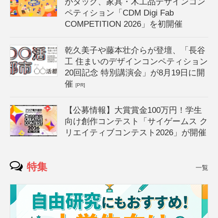
がタッグ、家具・木工品デザインコン
ペティション「CDM Digi Fab
COMPETITION 2026」を初開催
乾久美子や藤本壮介らが登壇、「長谷
工 住まいのデザインコンペティション
20回記念 特別講演会」が8月19日に開
催
[PR]
【公募情報】大賞賞金100万円！学生
向け創作コンテスト「サイゲームス ク
リエイティブコンテスト2026」が開催
特集
一覧