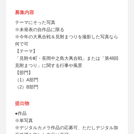
募集内容
テーマにそった写真
※未発表の自作品に限る
※今年の大凧合戦＆見附まつりを撮影した写真なら
何で可
【テーマ】
「見附今町・長岡中之島大凧合戦」または「第48回
見附まつり」に関する行事や風景
【部門】
（1）A部門
（2）B部門
提出物
●作品
※単写真
※デジタルカメラ作品の応募可、ただしデジタル加