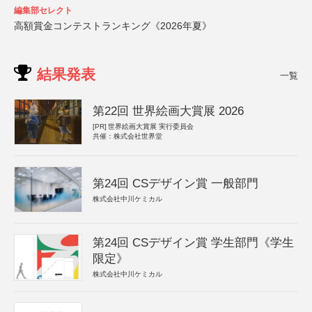
編集部セレクト
高額賞金コンテストランキング《2026年夏》
結果発表
一覧
第22回 世界絵画大賞展 2026
[PR]
世界絵画大賞展 実行委員会
共催：株式会社世界堂
第24回 CSデザイン賞 一般部門
株式会社中川ケミカル
第24回 CSデザイン賞 学生部門《学生
限定》
株式会社中川ケミカル