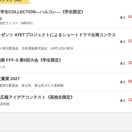
ンテスト
[PR]
る学生COLLECTION―ハルコレ―《学生限定》
5
あと
園
会社ウィゴー（WEGO）
ゼンツ AYETプロジェクトによるショートドラマ企画コンテス
3
あと
実行委員会、日本直販株式会社、LIFE LOG BOX
祭 FFF-S 第9回大会《学生限定》
3
あと
ーズ
展 2027
9
あと
展実行委員会、富山市、富山市ガラス美術館
生広報アイデアコンテスト《高校生限定》
3
あと
経済学部