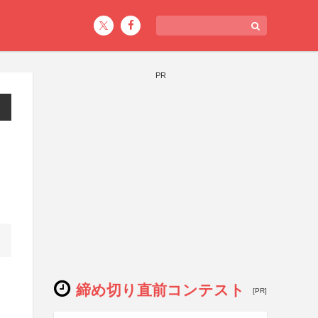
PR
締め切り直前コンテスト
[PR]