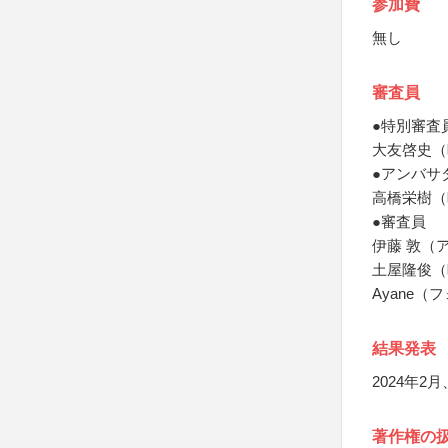
参加費
無し
審査員
●特別審査
大友啓史（
●アンバサ
高橋栄樹（
●審査員
伊藤 敦（
土屋隆俊（
Ayane
結果発表
2024年
著作権の