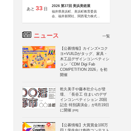
2026 第37回 美浜美術展
33
あと
日
福井県美浜町、美浜町教育委員
会、福井新聞社、関西電力株式会
社
ニュース
一覧
【公募情報】カインズ×コク
ヨ×VUILDがタッグ、家具・
木工品デザインコンペティシ
ョン「CDM Digi Fab
COMPETITION 2026」を初
開催
乾久美子や藤本壮介らが登
壇、「長谷工 住まいのデザ
インコンペティション 20回
記念 特別講演会」が8月19日
に開催
[PR]
【公募情報】大賞賞金100万
円！学生向け創作コンテスト