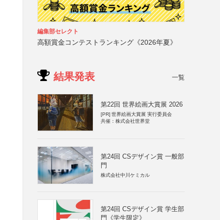
編集部セレクト
高額賞金コンテストランキング《2026年夏》
結果発表
一覧
第22回 世界絵画大賞展 2026
[PR]
世界絵画大賞展 実行委員会
共催：株式会社世界堂
第24回 CSデザイン賞 一般部
門
株式会社中川ケミカル
第24回 CSデザイン賞 学生部
門《学生限定》