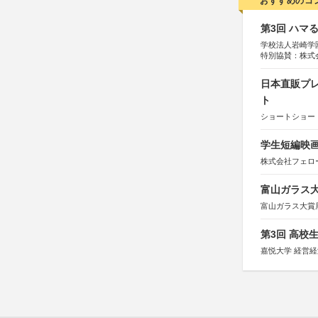
おすすめのコ
第3回 ハマ
学校法人岩崎学
特別協賛：株式
日本直販プレ
ト
ショートショート
学生短編映画
株式会社フェロ
富山ガラス大賞
富山ガラス大賞
第3回 高校
嘉悦大学 経営