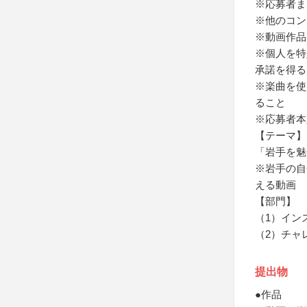
※応募者ま
※他のコン
※動画作品
※個人を特
承諾を得る
※楽曲を使
ること
※応募者本
【テーマ】
「岩手を魅
※岩手の自
える動画
【部門】
（1）イン
（2）チャ
提出物
●作品