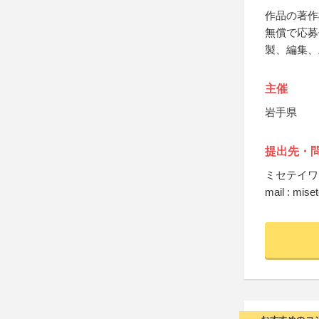
作品の著作
無償で応募
製、編集、
主催
岩手県
提出先・
ミセテイワ
mail : mis