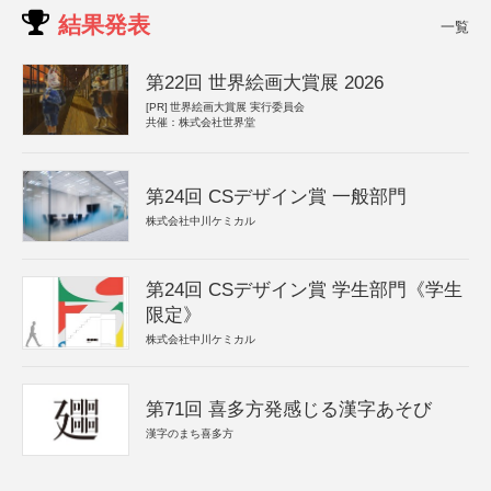
結果発表
一覧
第22回 世界絵画大賞展 2026
[PR]
世界絵画大賞展 実行委員会
共催：株式会社世界堂
第24回 CSデザイン賞 一般部門
株式会社中川ケミカル
第24回 CSデザイン賞 学生部門《学生
限定》
株式会社中川ケミカル
第71回 喜多方発感じる漢字あそび
漢字のまち喜多方