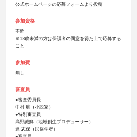
公式ホームページの応募フォームより投稿
参加資格
不問
※18歳未満の方は保護者の同意を得た上で応募する
こと
参加費
無し
審査員
●審査委員長
中村 航（小説家）
●特別審査員
高野誠鮮（地域創生プロデューサー）
逵 志保（民俗学者）
●審査員