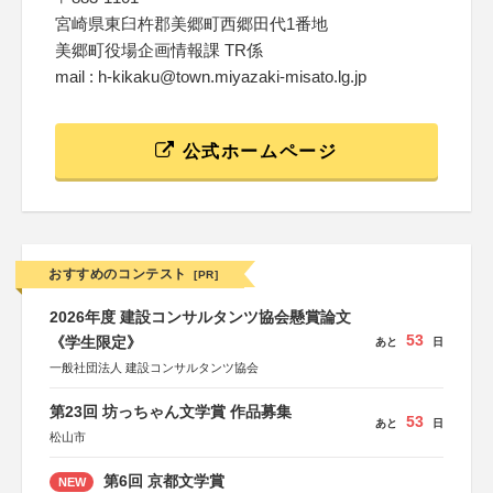
宮崎県東臼杵郡美郷町西郷田代1番地
美郷町役場企画情報課 TR係
mail : h-kikaku@town.miyazaki-misato.lg.jp
公式ホームページ
おすすめのコンテスト
[PR]
2026年度 建設コンサルタンツ協会懸賞論文
53
《学生限定》
あと
日
一般社団法人 建設コンサルタンツ協会
第23回 坊っちゃん文学賞 作品募集
53
あと
日
松山市
第6回 京都文学賞
NEW