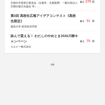
275
あと
日
京都文学賞実行委員会（京都市、京都新聞、一般社団法人
京都出版文化協会 等）
協力：京都府書店商業組合、朝日新聞出版、
KADOKAWA、河出書房新社、幻冬舎、講談社、光文社、
第3回 高校生広報アイデアコンテスト《高校
集英社、小学館、祥伝社、新潮社、淡交社、ちいさいミシ
31
マ社、徳間書店、早川書房、PHP研究所、双葉社、文藝春
生限定》
あと
日
秋、ポプラ社、毎日新聞出版
嘉悦大学 経営経済学部
詠んで貰える！ わたしのやめとま2026川柳キ
75
ャンペーン
あと
日
カルビー株式会社
PR