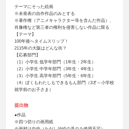
テーマにそった絵画
※未発表の自作作品のみとする
※著作権（アニメキャラクター等を含んだ作品）、
肖像権など第三者の権利を侵害しない作品に限る
【テーマ】
100年後へタイムスリップ！
2115年の大阪はどんな街？
【応募部門】
（1）小学生 低学年部門（1年生・2年生）
（2）小学生 中学年部門（3年生・4年生）
（3）小学生 高学年部門（5年生・6年生）
（4）ぼくもわたしもできるもん部門（3才～小学校
就学前のお子さま）
提出物
●作品
※四つ切りの画用紙
※画材は自由（ただし油絵の具のみ使用不可）