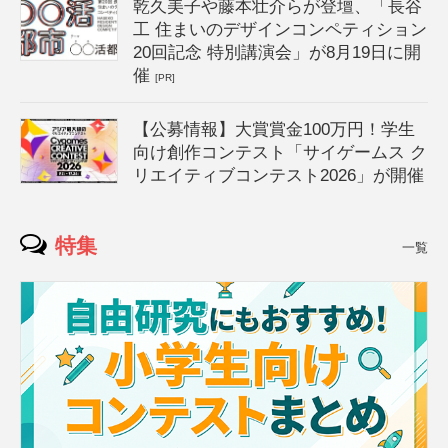
乾久美子や藤本壮介らが登壇、「長谷
工 住まいのデザインコンペティション
20回記念 特別講演会」が8月19日に開
催
[PR]
【公募情報】大賞賞金100万円！学生
向け創作コンテスト「サイゲームス ク
リエイティブコンテスト2026」が開催
特集
一覧