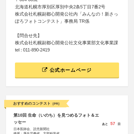
北海道札幌市厚別区厚別中央2条5丁目7番2号
株式会社札幌副都心開発公社内「みんなの！新さっ
ぽろフォトコンテスト」事務局 TR係
【問合せ先】
株式会社札幌副都心開発公社文化事業部文化事業課
tel : 011-890-2419
公式ホームページ
おすすめのコンテスト
[PR]
第10回 生命（いのち）を見つめるフォト＆エ
ッセー
57
あと
日
日本医師会、読売新聞社
後援：厚生労働省、文部科学省