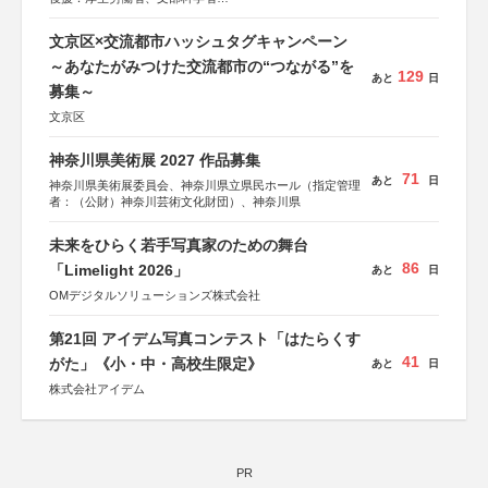
協賛：東京海上日動火災保険株式会社、東京海上日動あん
しん生命保険株式会社
文京区×交流都市ハッシュタグキャンペーン
～あなたがみつけた交流都市の“つながる”を
129
あと
日
募集～
文京区
神奈川県美術展 2027 作品募集
71
あと
日
神奈川県美術展委員会、神奈川県立県民ホール（指定管理
者：（公財）神奈川芸術文化財団）、神奈川県
未来をひらく若手写真家のための舞台
86
「Limelight 2026」
あと
日
OMデジタルソリューションズ株式会社
第21回 アイデム写真コンテスト「はたらくす
41
がた」《小・中・高校生限定》
あと
日
株式会社アイデム
PR