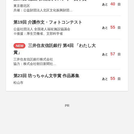
40
あと
日
東京都北区
共催：公益財団法人北区文化振興財団
協力：一般財団法人内田康夫財団
協賛：株式会社実業之日本社
第19回 介護作文・フォトコンテスト
55
あと
日
公益社団法人 全国老人福祉施設協議会
※後援：厚生労働省、文部科学省
三井住友信託銀行 第4回 「わたし大
NEW
賞」
57
あと
日
三井住友信託銀行株式会社
協力：株式会社朝日新聞社
後援：日本郵便株式会社
第23回 坊っちゃん文学賞 作品募集
55
あと
日
松山市
PR