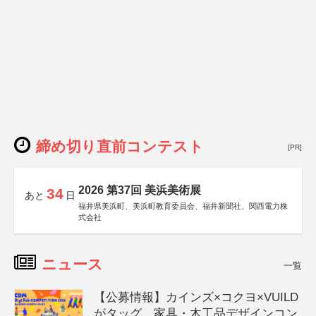
締め切り直前コンテスト
[PR]
2026 第37回 美浜美術展
34
あと
日
福井県美浜町、美浜町教育委員会、福井新聞社、関西電力株
式会社
ニュース
一覧
【公募情報】カインズ×コクヨ×VUILD
がタッグ、家具・木工品デザインコン