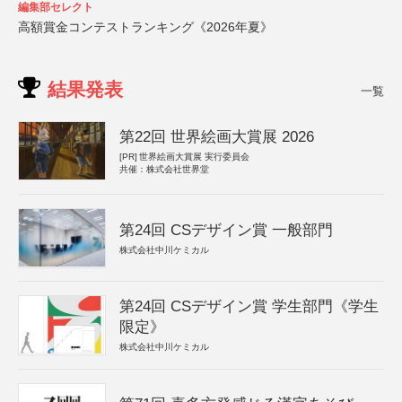
編集部セレクト
高額賞金コンテストランキング《2026年夏》
結果発表
一覧
第22回 世界絵画大賞展 2026
[PR]
世界絵画大賞展 実行委員会
共催：株式会社世界堂
第24回 CSデザイン賞 一般部門
株式会社中川ケミカル
第24回 CSデザイン賞 学生部門《学生
限定》
株式会社中川ケミカル