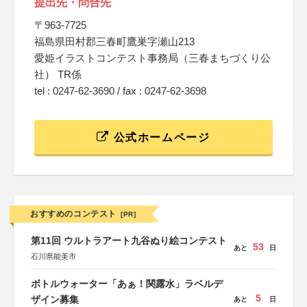
提出先・問合先
〒963-7725
福島県田村郡三春町鷹巣字瀬山213
愛姫イラストコンテスト事務局（三春まちづくり公
社） TR係
tel : 0247-62-3690 / fax : 0247-62-3698
公式ホームページ
おすすめのコンテスト
[PR]
第11回 ウルトラアート九谷ぬり絵コンテスト
53
あと
日
石川県能美市
ボトルウォーター「あぁ！関露水」ラベルデ
5
ザイン募集
あと
日