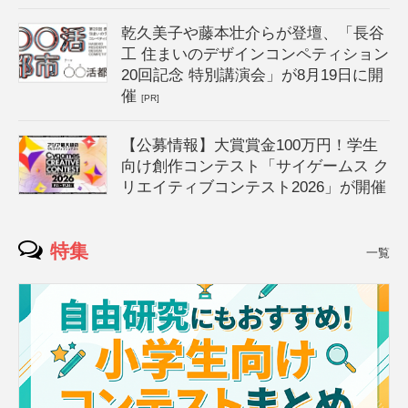
乾久美子や藤本壮介らが登壇、「長谷
工 住まいのデザインコンペティション
20回記念 特別講演会」が8月19日に開
催
[PR]
【公募情報】大賞賞金100万円！学生
向け創作コンテスト「サイゲームス ク
リエイティブコンテスト2026」が開催
特集
一覧