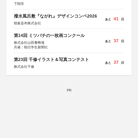
下関市
撥水風呂敷『ながれ』デザインコンペ2026
41
あと
日
朝倉染布株式会社
第14回 ミツバチの一枚画コンクール
37
あと
日
株式会社山田養蜂場
共催：朝日学生新聞社
第23回 千修イラスト＆写真コンテスト
37
あと
日
株式会社千修
PR