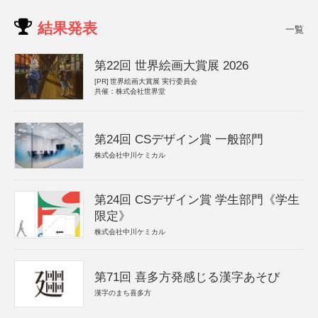
結果発表
一覧
第22回 世界絵画大賞展 2026
[PR]
世界絵画大賞展 実行委員会
共催：株式会社世界堂
第24回 CSデザイン賞 一般部門
株式会社中川ケミカル
第24回 CSデザイン賞 学生部門《学生
限定》
株式会社中川ケミカル
第71回 喜多方発感じる漢字あそび
漢字のまち喜多方