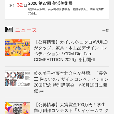
2026 第37回 美浜美術展
32
あと
日
福井県美浜町、美浜町教育委員会、福井新聞社、関西電力株
式会社
ニュース
一覧
【公募情報】カインズ×コクヨ×VUILD
がタッグ、家具・木工品デザインコン
ペティション「CDM Digi Fab
COMPETITION 2026」を初開催
乾久美子や藤本壮介らが登壇、「長谷
工 住まいのデザインコンペティション
20回記念 特別講演会」が8月19日に開
催
[PR]
【公募情報】大賞賞金100万円！学生
向け創作コンテスト「サイゲームス ク