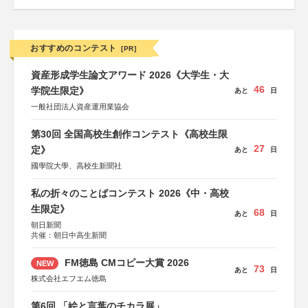
おすすめのコンテスト
[PR]
資産形成学生論文アワード 2026《大学生・大
46
学院生限定》
あと
日
一般社団法人資産運用業協会
第30回 全国高校生創作コンテスト《高校生限
27
定》
あと
日
國學院大學、高校生新聞社
私の折々のことばコンテスト 2026《中・高校
生限定》
68
あと
日
朝日新聞
共催：朝日中高生新聞
FM徳島 CMコピー大賞 2026
NEW
73
あと
日
株式会社エフエム徳島
第6回 「絵と言葉のチカラ展」