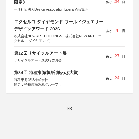
24
限定》
あと
日
一般社団法人Design Association Liberal Arts協会
エクセルコ ダイヤモンド ワールドジュエリー
デザインアワード 2026
4
あと
日
株式会社NEW ART HOLDINGS、株式会社NEW ART（エ
クセルコ ダイヤモンド）
第12回リサイクルアート展
27
あと
日
リサイクルアート展実行委員会
第34回 特種東海製紙 紙わざ大賞
24
あと
日
特種東海製紙株式会社
協力：特種東海製紙グループ
特別協賛：静岡県長泉町
PR