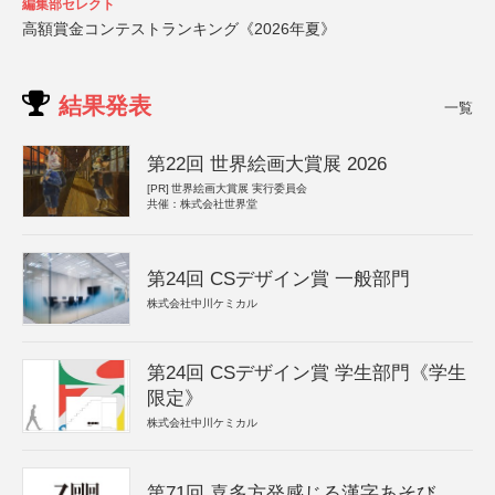
編集部セレクト
高額賞金コンテストランキング《2026年夏》
結果発表
一覧
第22回 世界絵画大賞展 2026
[PR]
世界絵画大賞展 実行委員会
共催：株式会社世界堂
第24回 CSデザイン賞 一般部門
株式会社中川ケミカル
第24回 CSデザイン賞 学生部門《学生
限定》
株式会社中川ケミカル
第71回 喜多方発感じる漢字あそび