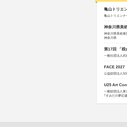
亀山トリエンナ
亀山トリエンナ
神奈川県美術展
神奈川県美術展
神奈川県
第17回 「
一般社団法人武
FACE 2027
公益財団法人S
U25 Art Con
一般財団法人東
｢すみだの夢応
すみだ五彩の芸