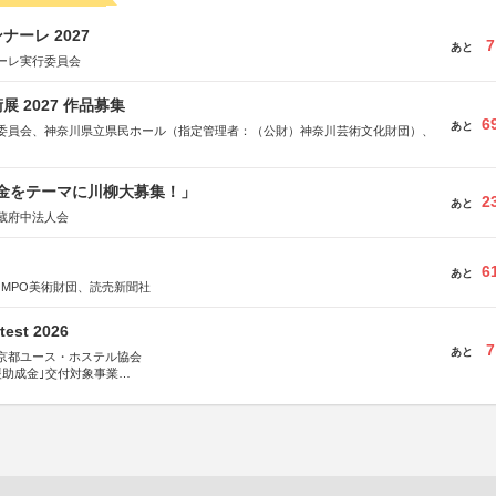
ーレ 2027
7
あと
ーレ実行委員会
 2027 作品募集
6
あと
委員会、神奈川県立県民ホール（指定管理者：（公財）神奈川芸術文化財団）、
税金をテーマに川柳大募集！」
2
あと
蔵府中法人会
6
あと
OMPO美術財団、読売新聞社
test 2026
7
あと
京都ユース・ホステル協会
援助成金｣交付対象事業
術祭 連携企画