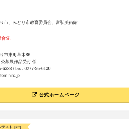
り市、みどり市教育委員会、富弘美術館
問合先
り市東町草木86
 公募展作品受付 係
95-6333 / fax : 0277-95-6100
tomihiro.jp
公式ホームページ
ンテスト
[PR]