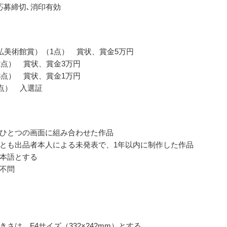
応募締切､消印有効
弘美術館賞）（1点） 賞状、賞金5万円
2点） 賞状、賞金3万円
3点） 賞状、賞金1万円
4点） 入選証
ひとつの画面に組み合わせた作品
とも出品者本人による未発表で、1年以内に制作した作品
本語とする
不問
きさは、F4サイズ（332×242mm）とする