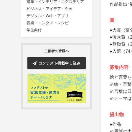
建築・インテリア・エクステリア
作品提出･
ビジネス・アイデア・企画
デジタル・Web・アプリ
賞
音楽・エンタメ・レシピ
●大賞（富
学生向け
●優秀賞（
●奨励賞（
●入選（7
主催者の皆様へ
コンテスト掲載申し込み
募集内容
絵と言葉を
※絵・言葉
※言葉は日
※テーマは
提出物
●作品
※用紙の大