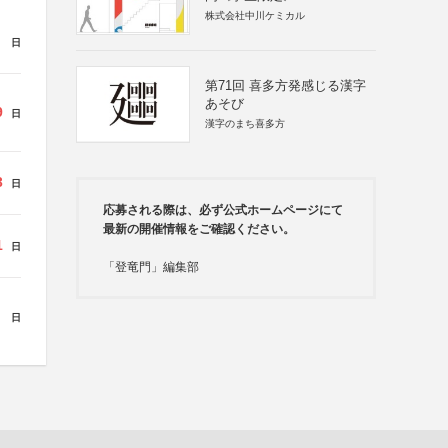
株式会社中川ケミカル
日
第71回 喜多方発感じる漢字
あそび
9
日
漢字のまち喜多方
3
日
応募される際は、必ず公式ホームページにて
最新の開催情報をご確認ください。
1
日
「登竜門」編集部
日