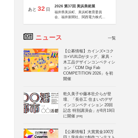
2026 第37回 美浜美術展
32
あと
日
福井県美浜町、美浜町教育委員
会、福井新聞社、関西電力株式会
社
ニュース
一覧
【公募情報】カインズ×コク
ヨ×VUILDがタッグ、家具・
木工品デザインコンペティシ
ョン「CDM Digi Fab
COMPETITION 2026」を初
開催
乾久美子や藤本壮介らが登
壇、「長谷工 住まいのデザ
インコンペティション 20回
記念 特別講演会」が8月19日
に開催
[PR]
【公募情報】大賞賞金100万
円！学生向け創作コンテスト