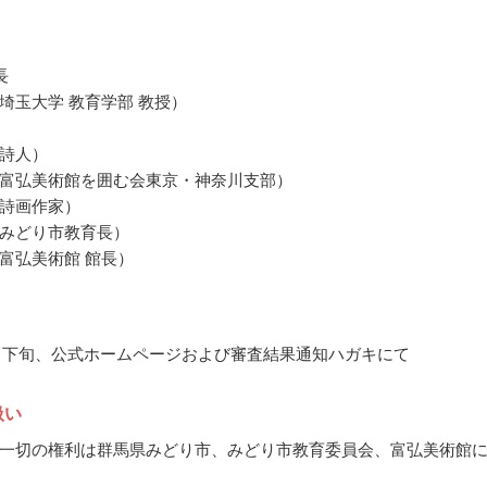
長
埼玉大学 教育学部 教授）
詩人）
富弘美術館を囲む会東京・神奈川支部）
詩画作家）
みどり市教育長）
富弘美術館 館長）
10月下旬、公式ホームページおよび審査結果通知ハガキにて
扱い
一切の権利は群馬県みどり市、みどり市教育委員会、富弘美術館