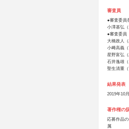
審査員
●審査委員
小澤基弘（
●審査委員
大橋政人（
小﨑高義（
星野富弘（
石井逸雄（
聖生清重（
結果発表
2019年
著作権の
応募作品の
属