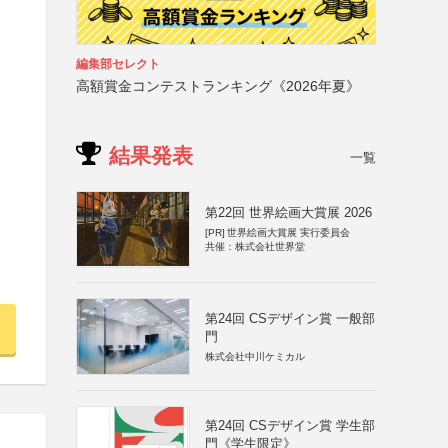
編集部セレクト
高額賞金コンテストランキング《2026年夏》
結果発表
一覧
第22回 世界絵画大賞展 2026
[PR]
世界絵画大賞展 実行委員会
共催：株式会社世界堂
第24回 CSデザイン賞 一般部
門
株式会社中川ケミカル
第24回 CSデザイン賞 学生部
門《学生限定》