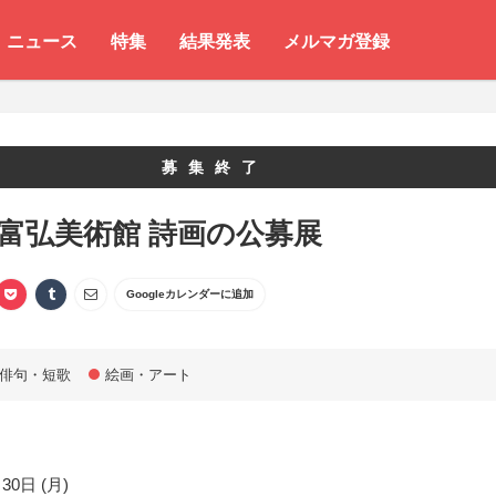
ニュース
特集
結果発表
メルマガ登録
募集終了
 富弘美術館 詩画の公募展
Googleカレンダーに追加
俳句・短歌
絵画・アート
30日 (月)