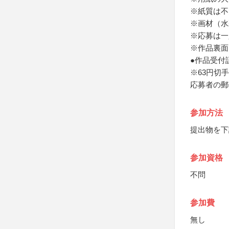
※紙質は不
※画材（水
※応募は一
※作品裏面
●作品受付
※63円切
応募者の郵
参加方法
提出物を下
参加資格
不問
参加費
無し