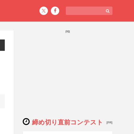
PR
締め切り直前コンテスト
[PR]