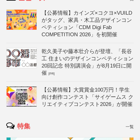
【公募情報】カインズ×コクヨ×VUILD
がタッグ、家具・木工品デザインコン
ペティション「CDM Digi Fab
COMPETITION 2026」を初開催
乾久美子や藤本壮介らが登壇、「長谷
工 住まいのデザインコンペティション
20回記念 特別講演会」が8月19日に開
催
[PR]
【公募情報】大賞賞金100万円！学生
向け創作コンテスト「サイゲームス ク
リエイティブコンテスト2026」が開催
特集
一覧