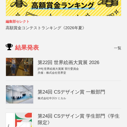
編集部セレクト
高額賞金コンテストランキング《2026年夏》
結果発表
一覧
第22回 世界絵画大賞展 2026
[PR]
世界絵画大賞展 実行委員会
共催：株式会社世界堂
第24回 CSデザイン賞 一般部門
株式会社中川ケミカル
第24回 CSデザイン賞 学生部門《学生
限定》