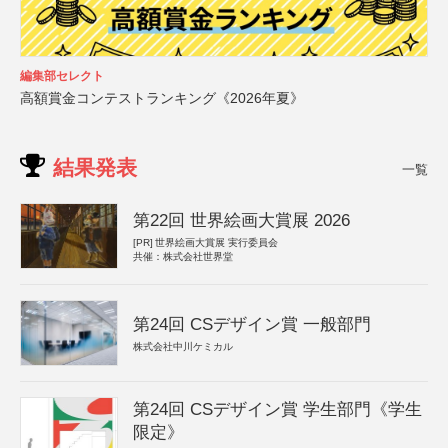
編集部セレクト
高額賞金コンテストランキング《2026年夏》
結果発表
一覧
第22回 世界絵画大賞展 2026
[PR]
世界絵画大賞展 実行委員会
共催：株式会社世界堂
第24回 CSデザイン賞 一般部門
株式会社中川ケミカル
第24回 CSデザイン賞 学生部門《学生
限定》