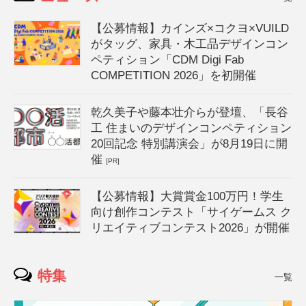
【公募情報】カインズ×コクヨ×VUILD
がタッグ、家具・木工品デザインコン
ペティション「CDM Digi Fab
COMPETITION 2026」を初開催
乾久美子や藤本壮介らが登壇、「長谷
工 住まいのデザインコンペティション
20回記念 特別講演会」が8月19日に開
催
[PR]
【公募情報】大賞賞金100万円！学生
向け創作コンテスト「サイゲームス ク
リエイティブコンテスト2026」が開催
特集
一覧