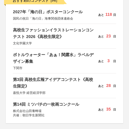
おすすめのコンテスト
[PR]
2027年「海の日」ポスターコンクール
118
あと
日
国民の祝日「海の日」海事関係団体連絡会
高校生ファッションイラストレーションコン
23
テスト 2026《高校生限定》
あと
日
文化学園大学
ボトルウォーター「あぁ！関露水」ラベルデ
3
ザイン募集
あと
日
下関市
第3回 高校生広報アイデアコンテスト《高校
28
生限定》
あと
日
嘉悦大学 経営経済学部
第14回 ミツバチの一枚画コンクール
35
あと
日
株式会社山田養蜂場
共催：朝日学生新聞社