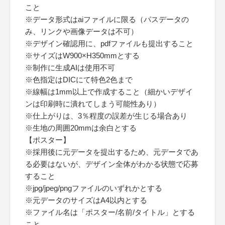
こと
※データ形式はaiファイルに限る（パスデータの
み、リンクや画像データは不可）
※デザイン確認用に、pdfファイルも提出すること
※サイズはW900×H350mmとする
※制作に生成AIは使用不可
※色指定はDICにて特色2色まで
※線幅は1mm以上で作成すること（細かいデザイ
ンは印刷時に潰れてしまう可能性あり）
※仕上がりは、3％程度の誤差が生じる場合あり
※生地の周囲20mmは余白とする
【ポスター】
※採用後に元データを提出するため、元データであ
る必要はないが、デザイン全体がわかる状態で応募
すること
※jpg/jpeg/pngファイルのいずれかとする
※元データのサイズはA4以内とする
※ファイル名は「ポスター/名前/タイトル」とする
こと