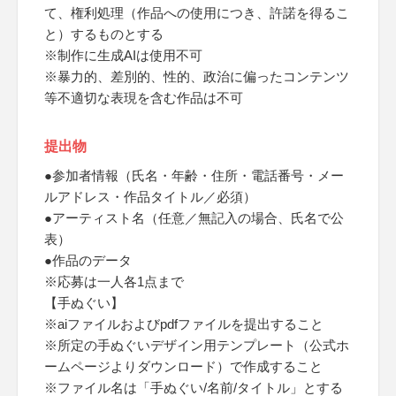
て、権利処理（作品への使用につき、許諾を得るこ
と）するものとする
※制作に生成AIは使用不可
※暴力的、差別的、性的、政治に偏ったコンテンツ
等不適切な表現を含む作品は不可
提出物
●参加者情報（氏名・年齢・住所・電話番号・メー
ルアドレス・作品タイトル／必須）
●アーティスト名（任意／無記入の場合、氏名で公
表）
●作品のデータ
※応募は一人各1点まで
【手ぬぐい】
※aiファイルおよびpdfファイルを提出すること
※所定の手ぬぐいデザイン用テンプレート（公式ホ
ームページよりダウンロード）で作成すること
※ファイル名は「手ぬぐい/名前/タイトル」とする