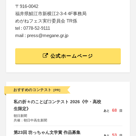
〒916-0042
福井県鯖江市新横江2-3-4 4F事務局
めがねフェス実行委員会 TR係
tel : 0778-52-9111
mail : press@megane.gr.jp
公式ホームページ
おすすめのコンテスト
[PR]
私の折々のことばコンテスト 2026《中・高校
生限定》
68
あと
日
朝日新聞
共催：朝日中高生新聞
第23回 坊っちゃん文学賞 作品募集
53
あと
日