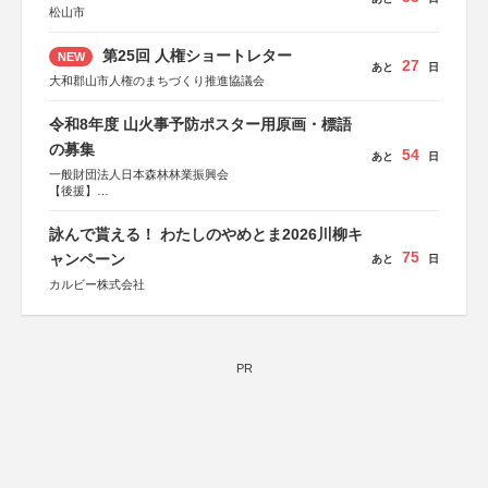
松山市
第25回 人権ショートレター
NEW
27
あと
日
大和郡山市人権のまちづくり推進協議会
令和8年度 山火事予防ポスター用原画・標語
の募集
54
あと
日
一般財団法人日本森林林業振興会
【後援】
総務省消防庁、文部科学省、林野庁、全国森林組合連合
会、森林火災対策協会
詠んで貰える！ わたしのやめとま2026川柳キ
75
ャンペーン
あと
日
カルビー株式会社
PR