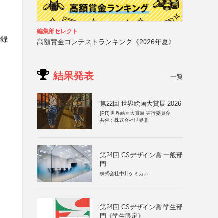
編集部セレクト
登録
高額賞金コンテストランキング《2026年夏》
結果発表
一覧
第22回 世界絵画大賞展 2026
[PR]
世界絵画大賞展 実行委員会
共催：株式会社世界堂
第24回 CSデザイン賞 一般部
門
株式会社中川ケミカル
第24回 CSデザイン賞 学生部
門《学生限定》