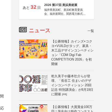
2026 第37回 美浜美術展
32
あと
日
福井県美浜町、美浜町教育委員
会、福井新聞社、関西電力株式会
社
ニュース
一覧
【公募情報】カインズ×コク
ヨ×VUILDがタッグ、家具・
木工品デザインコンペティシ
ョン「CDM Digi Fab
COMPETITION 2026」を初
開催
乾久美子や藤本壮介らが登
壇、「長谷工 住まいのデザ
インコンペティション 20回
記念 特別講演会」が8月19日
に開催
[PR]
期間
【公募情報】大賞賞金100万
も応
円！学生向け創作コンテスト