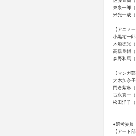
佐藤直樹（
東泉一郎（
米光一成（
【アニメー
小黒祐一郎
木船徳光（
髙橋良輔（
森野和馬（
【マンガ部
犬木加奈子
門倉紫麻（
古永真一（
松田洋子（
●選考委員
【アート部