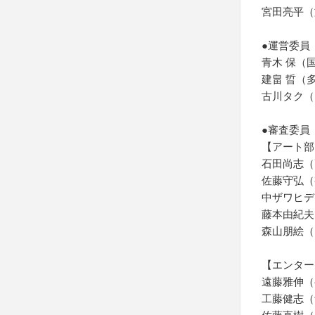
宮田亮平（
●運営委員
青木 保（
建畠 晢（
古川タク（
●審査委員
【アート部
石田尚志（
佐藤守弘（
中ザワヒデ
藤本由紀夫
森山朋絵（
【エンター
遠藤雅伸（
工藤健志（