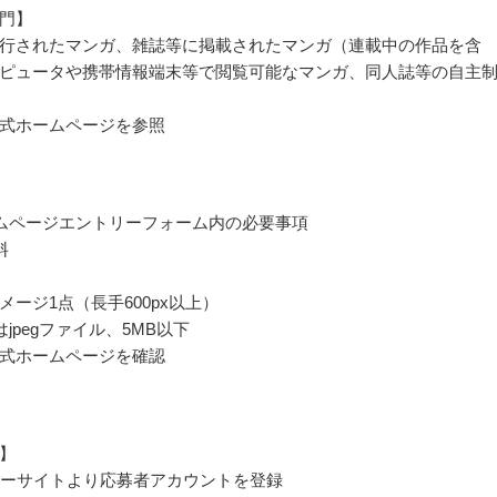
門】
行されたマンガ、雑誌等に掲載されたマンガ（連載中の作品を含
ピュータや携帯情報端末等で閲覧可能なマンガ、同人誌等の自主
式ホームページを参照
ムページエントリーフォーム内の必要事項
料
メージ1点（長手600px以上）
はjpegファイル、5MB以下
式ホームページを確認
】
トリーサイトより応募者アカウントを登録