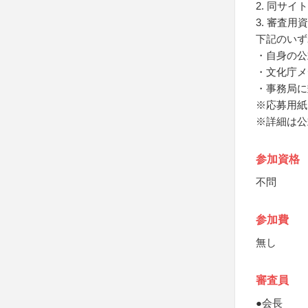
2. 同サ
3. 審査用
下記のいず
・自身の公
・文化庁メ
・事務局に
※応募用紙
※詳細は公
参加資格
不問
参加費
無し
審査員
●会長