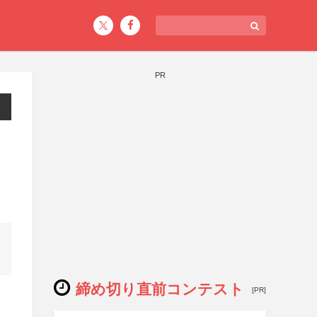
PR
締め切り直前コンテスト
[PR]