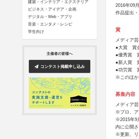
建築・インテリア・エクステリア
2016年09月
ビジネス・アイデア・企画
作品提出・応
デジタル・Web・アプリ
音楽・エンタメ・レシピ
賞
学生向け
メディア芸
●大賞 賞
主催者の皆様へ
●優秀賞 
●新人賞 
コンテスト掲載申し込み
●功労賞 
※このほか
募集内容
メディア芸
※プロ、ア
※2015
内に公開さ
※更新、リ