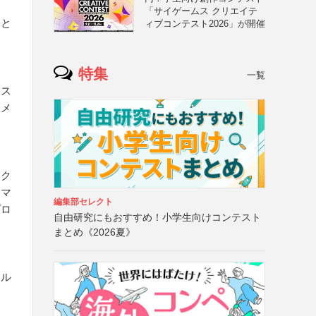
「サイゲームス クリエイテ
こと
ィブコンテスト2026」が開催
特集
一覧
ンス
、メ
ック
ーマ
編集部セレクト
プロ
自由研究にもおすすめ！小学生向けコンテスト
まとめ《2026夏》
ナル