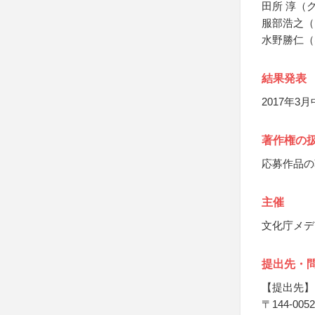
田所 淳（
服部浩之（
水野勝仁（
結果発表
2017年3
著作権の
応募作品の
主催
文化庁メデ
提出先・
【提出先】
〒144-0052