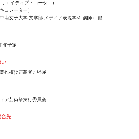
クリエイティブ・コーダ―）
キュレーター）
甲南女子大学 文学部 メディア表現学科 講師） 他
月中旬予定
扱い
著作権は応募者に帰属
ィア芸術祭実行委員会
問合先