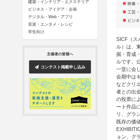
建築・インテリア・エクステリア
映像・
ビジネス・アイデア・企画
工芸・
デジタル・Web・アプリ
ビジネ
音楽・エンタメ・レシピ
学生向け
SICF
ル）は、
掘・育成・
主催者の皆様へ
ルです。
コンテスト掲載申し込み
一堂に会
会期中は
などクリ
者との出
の投票に
ート作品
リ、グラ
既存の価
EXHIB
ョン、グ