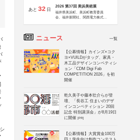
2026 第37回 美浜美術展
32
あと
日
福井県美浜町、美浜町教育委員
会、福井新聞社、関西電力株式会
社
ニュース
一覧
バ
発
【公募情報】カインズ×コク
バ
ヨ×VUILDがタッグ、家具・
が
木工品デザインコンペティシ
ョン「CDM Digi Fab
COMPETITION 2026」を初
ア
開催
場
者
乾久美子や藤本壮介らが登
ア
壇、「長谷工 住まいのデザ
プ
インコンペティション 20回
記念 特別講演会」が8月19日
に開催
[PR]
ーシ
【公募情報】大賞賞金100万
ア
円！学生向け創作コンテスト