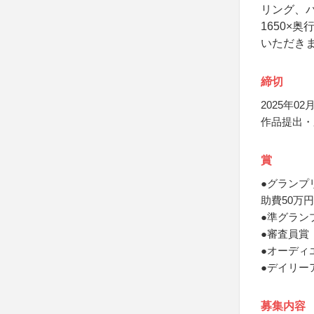
リング、
1650×
いただき
締切
2025年02月
作品提出・応
賞
●グランプ
助費50万
●準グラン
●審査員賞 
●オーディ
●デイリー
募集内容