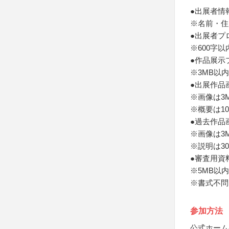
●出展者情
※名前・住
●出展者プ
※600字以
●作品展示
※3MB以内
●出展作品
※画像は3M
※概要は10
●過去作品
※画像は3
※説明は3
●審査用資
※5MB以内
※書式不問
参加方法
公式ホーム