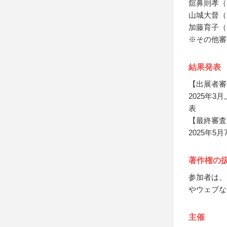
舘鼻則孝（
山城大督（
加藤育子（
※その他審
結果発表
【出展者審
2025年
表
【最終審査
2025年5
著作権の
参加者は、
やウェブな
主催