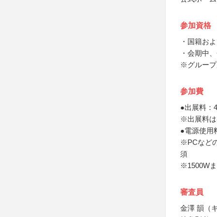
参加資格
・国籍およ
・会期中、
※グループ
参加費
●出展料：4
※出展料は
●電源使用
※PCなど
須
※1500W
審査員
金澤 韻（