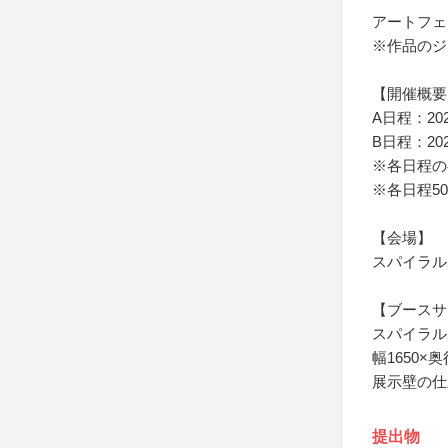
アートフェス
※作品のジ
【開催概要
A日程：20
B日程：20
※各日程の
※各日程5
【会場】
スパイラル
【ブースサ
スパイラル
幅1650×奥
展示壁の仕
提出物