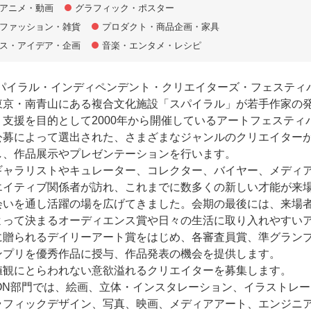
アニメ・動画
グラフィック・ポスター
ファッション・雑貨
プロダクト・商品企画・家具
ス・アイデア・企画
音楽・エンタメ・レシピ
（スパイラル・インディペンデント・クリエイターズ・フェスティ
東京・南青山にある複合文化施設「スパイラル」が若手作家の
支援を目的として2000年から開催しているアートフェスティ
公募によって選出された、さまざまなジャンルのクリエイター
し、作品展示やプレゼンテーションを行います。
ギャラリストやキュレーター、コレクター、バイヤー、メディ
エイティブ関係者が訪れ、これまでに数多くの新しい才能が来
会いを通し活躍の場を広げてきました。会期の最後には、来場
よって決まるオーディエンス賞や日々の生活に取り入れやすい
に贈られるデイリーアート賞をはじめ、各審査員賞、準グラン
ンプリを優秀作品に授与、作品発表の機会を提供します。
値観にとらわれない意欲溢れるクリエイターを募集します。
ITION部門では、絵画、立体・インスタレーション、イラストレ
ラフィックデザイン、写真、映画、メディアアート、エンジニ