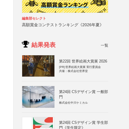
編集部セレクト
高額賞金コンテストランキング《2026年夏》
結果発表
一覧
第22回 世界絵画大賞展 2026
[PR]
世界絵画大賞展 実行委員会
共催：株式会社世界堂
第24回 CSデザイン賞 一般部
門
株式会社中川ケミカル
第24回 CSデザイン賞 学生部
門《学生限定》