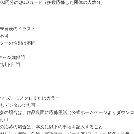
500円分のQUOカード（多数応募した団体の人数分）
未発表のイラスト
不可
ターの性別は不問
生～23歳部門
生以下部門
4サイズ、モノクロまたはカラー
もデジタルでも可
参の場合は、作品裏面に応募用紙（公式ホームページよりダウン
付け
の応募の場合は、本文に以下の事項を記入すること
がな）・年齢・住所・電話番号・メールアドレス・学校名・学年