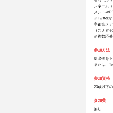
ンネーム（
メントやP
※Twitt
宇都宮メデ
（@U_me
※複数応募
参加方法
提出物を下
または、Tw
参加資格
23歳以下
参加費
無し