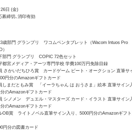
26日 (金)
応募締切､消印有効
3歳部門 グランプリ ワコムペンタブレット（Wacom Intuos Pro
KO）
部門 グランプリ COPIC 72色セット
宇都宮メディア・アーツ専門学校 学費100万円免除目録
員 さかいだちひろ賞 カードゲーム ビート・オークション 直筆サ
00円分のAmazonギフトカード
員しまだともみ賞 「イーラちゃん は おうさま」絵本 直筆サイン
円分のAmazonギフトカード
員 シノメン デュエル・マスターズ カード・イラスト 直筆サイン
円分のAmazonギフトカード
ルOB賞 ライトノベル直筆サイン入り、5000円分のAmazonギフ
000円分の図書カード