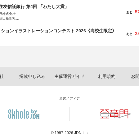
住友信託銀行 第4回 「わたし大賞」
5
あと
行株式会社
朝日新聞社
株式会社
ションイラストレーションコンテスト 2026《高校生限定》
2
あと
社
掲載申し込み
主催運営ガイド
利用規約
お
運営メディア
© 1997-2026
JDN Inc.