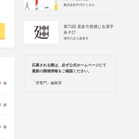
株式会社中川ケミカル
第71回 喜多方発感じる漢字
あそび
漢字のまち喜多方
応募される際は、必ず公式ホームページにて
最新の開催情報をご確認ください。
0
「登竜門」編集部
日
0
日
6
日