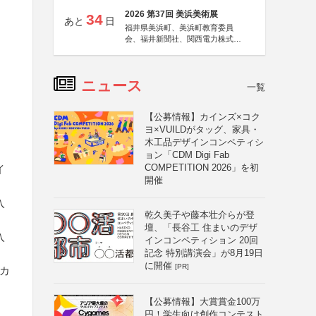
2026 第37回 美浜美術展
34
あと
日
福井県美浜町、美浜町教育委員
会、福井新聞社、関西電力株式会
社
ニュース
一覧
【公募情報】カインズ×コク
ヨ×VUILDがタッグ、家具・
木工品デザインコンペティシ
ョン「CDM Digi Fab
COMPETITION 2026」を初
イ
開催
入
乾久美子や藤本壮介らが登
壇、「長谷工 住まいのデザ
入
インコンペティション 20回
記念 特別講演会」が8月19日
に開催
[PR]
トカ
【公募情報】大賞賞金100万
円！学生向け創作コンテスト