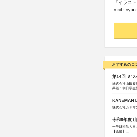
「イラストコ
mail : nyu
おすすめのコ
第14回 ミ
株式会社山田養
共催：朝日学生
KANEMAN
株式会社カネマ
令和8年度 
一般財団法人日
【後援】
総務省消防庁、