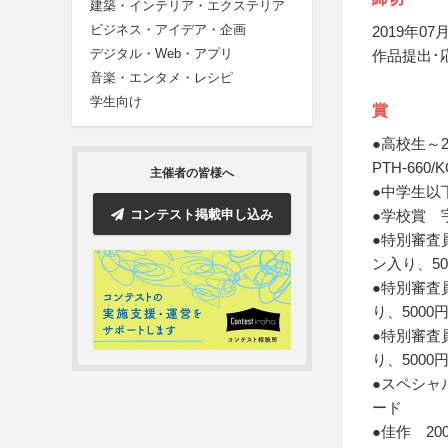
建築・インテリア・エクステリア
ビジネス・アイデア・企画
2019年07月
デジタル・Web・アプリ
作品提出･
音楽・エンタメ・レシピ
学生向け
賞
●高校生～2
PTH-660/
主催者の皆様へ
●中学生以下
コンテスト掲載申し込み
●学校賞 
●特別審査
ン入り、50
●特別審査
り、5000
●特別審査
り、5000
●スペシャ
ード
●佳作 2