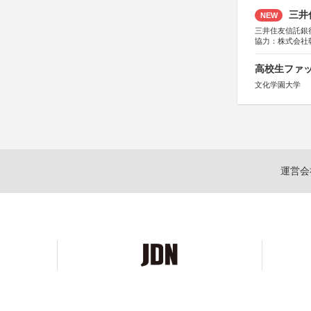
三井
NEW
三井住友信託銀
協力：株式会社
後援：日本郵便
高校生ファッ
文化学園大学
運営会