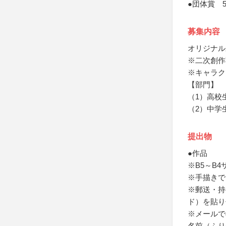
●団体賞 
募集内容
オリジナル
※二次創作
※キャラク
【部門】
（1）高校
（2）中学
提出物
●作品
※B5～B
※手描きで
※郵送・持
ド）を貼り
※メールで
名前（ふり