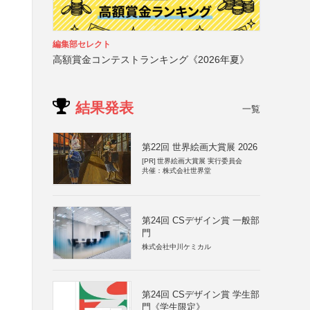
編集部セレクト
高額賞金コンテストランキング《2026年夏》
結果発表
一覧
第22回 世界絵画大賞展 2026
[PR]
世界絵画大賞展 実行委員会
共催：株式会社世界堂
第24回 CSデザイン賞 一般部
門
株式会社中川ケミカル
第24回 CSデザイン賞 学生部
門《学生限定》