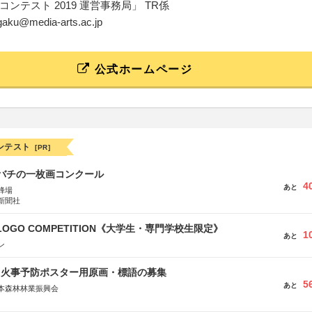
ンテスト 2019 運営事務局」 TR係
ugaku@media-arts.ac.jp
公式ホームページ
ンテスト
[PR]
ツバチの一枚画コンクール
4
あと
蜂場
新聞社
 LOGO COMPETITION《大学生・専門学校生限定》
1
あと
ン
山火事予防ポスター用原画・標語の募集
5
あと
本森林林業振興会
文部科学省、林野庁、全国森林組合連合会、森林火災対策協会