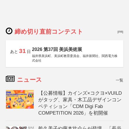
締め切り直前コンテスト
[PR]
2026 第37回 美浜美術展
31
あと
日
福井県美浜町、美浜町教育委員会、福井新聞社、関西電力株
式会社
ニュース
一覧
【公募情報】カインズ×コクヨ×VUILD
がタッグ、家具・木工品デザインコン
ペティション「CDM Digi Fab
COMPETITION 2026」を初開催
乾久美子や藤本壮介らが登壇、「長谷