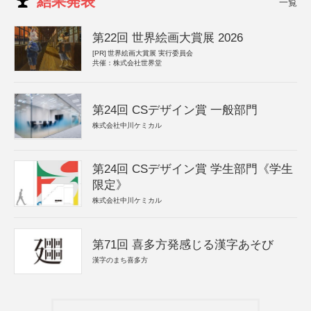
結果発表
一覧
第22回 世界絵画大賞展 2026
[PR]
世界絵画大賞展 実行委員会
共催：株式会社世界堂
第24回 CSデザイン賞 一般部門
株式会社中川ケミカル
第24回 CSデザイン賞 学生部門《学生
限定》
株式会社中川ケミカル
第71回 喜多方発感じる漢字あそび
漢字のまち喜多方