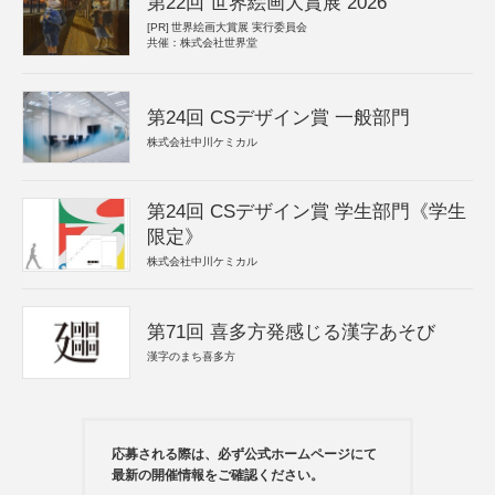
第22回 世界絵画大賞展 2026
[PR]
世界絵画大賞展 実行委員会
共催：株式会社世界堂
第24回 CSデザイン賞 一般部門
株式会社中川ケミカル
第24回 CSデザイン賞 学生部門《学生
限定》
株式会社中川ケミカル
第71回 喜多方発感じる漢字あそび
漢字のまち喜多方
応募される際は、必ず公式ホームページにて
最新の開催情報をご確認ください。