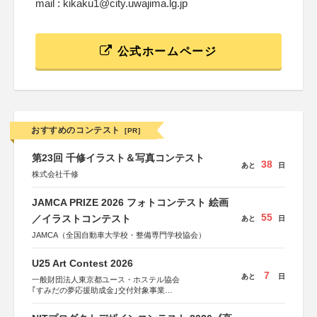
mail : kikaku1@city.uwajima.lg.jp
公式ホームページ
おすすめのコンテスト
[PR]
第23回 千修イラスト＆写真コンテスト
38
あと
日
株式会社千修
JAMCA PRIZE 2026 フォトコンテスト 絵画
55
／イラストコンテスト
あと
日
JAMCA（全国自動車大学校・整備専門学校協会）
U25 Art Contest 2026
7
あと
日
一般財団法人東京都ユース・ホステル協会
｢すみだの夢応援助成金｣交付対象事業
すみだ五彩の芸術祭 連携企画