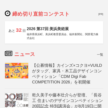
締め切り直前コンテスト
[PR]
2026 第37回 美浜美術展
32
あと
日
福井県美浜町、美浜町教育委員会、福井新聞社、関西電力株
式会社
ニュース
一覧
【公募情報】カインズ×コクヨ×VUILD
がタッグ、家具・木工品デザインコン
ペティション「CDM Digi Fab
COMPETITION 2026」を初開催
乾久美子や藤本壮介らが登壇、「長谷
工 住まいのデザインコンペティション
20回記念 特別講演会」が8月19日に開