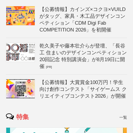
【公募情報】カインズ×コクヨ×VUILD
がタッグ、家具・木工品デザインコン
ペティション「CDM Digi Fab
COMPETITION 2026」を初開催
乾久美子や藤本壮介らが登壇、「長谷
工 住まいのデザインコンペティション
20回記念 特別講演会」が8月19日に開
催
[PR]
【公募情報】大賞賞金100万円！学生
向け創作コンテスト「サイゲームス ク
リエイティブコンテスト2026」が開催
特集
一覧