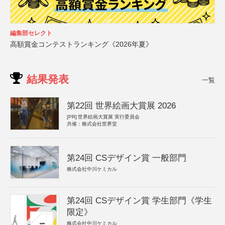
編集部セレクト
高額賞金コンテストランキング《2026年夏》
結果発表
一覧
第22回 世界絵画大賞展 2026
[PR]
世界絵画大賞展 実行委員会
共催：株式会社世界堂
第24回 CSデザイン賞 一般部門
株式会社中川ケミカル
第24回 CSデザイン賞 学生部門《学生
限定》
株式会社中川ケミカル