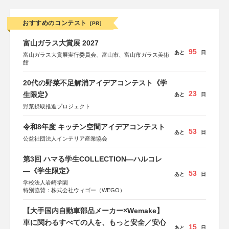
おすすめのコンテスト
[PR]
富山ガラス大賞展 2027
95
あと
日
富山ガラス大賞展実行委員会、富山市、富山市ガラス美術
館
20代の野菜不足解消アイデアコンテスト《学
23
生限定》
あと
日
野菜摂取推進プロジェクト
令和8年度 キッチン空間アイデアコンテスト
53
あと
日
公益社団法人インテリア産業協会
第3回 ハマる学生COLLECTION―ハルコレ
―《学生限定》
53
あと
日
学校法人岩崎学園
特別協賛：株式会社ウィゴー（WEGO）
【大手国内自動車部品メーカー×Wemake】
車に関わるすべての人を、もっと安全／安心
15
あと
日