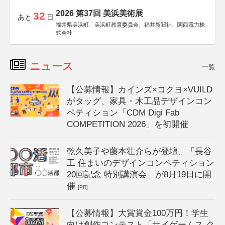
2026 第37回 美浜美術展
32
あと
日
福井県美浜町、美浜町教育委員会、福井新聞社、関西電力株
式会社
ニュース
一覧
【公募情報】カインズ×コクヨ×VUILD
がタッグ、家具・木工品デザインコン
ペティション「CDM Digi Fab
COMPETITION 2026」を初開催
乾久美子や藤本壮介らが登壇、「長谷
工 住まいのデザインコンペティション
20回記念 特別講演会」が8月19日に開
催
[PR]
【公募情報】大賞賞金100万円！学生
向け創作コンテスト「サイゲームス ク