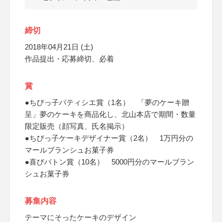
締切
2018年04月21日 (土)
作品提出・応募締切、必着
賞
●ちびっ子パティシエ賞（1名） 「夢のケーキ贈
呈」夢のケーキを商品化し、北山本店で期間・数量
限定販売（顔写真、氏名掲示）
●ちびっ子ケーキデザイナー賞（2名） 1万円分の
マールブランシュお菓子券
●喜びバトン賞（10名） 5000円分のマールブラン
シュお菓子券
募集内容
テーマにそったケーキのデザイン