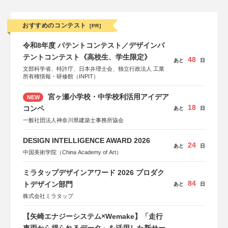
おすすめのコンテスト
[PR]
令和8年度 パテントコンテスト／デザインパ
テントコンテスト《高校生、学生限定》
48
あと
日
文部科学省、特許庁、日本弁理士会、独立行政法人 工業
所有権情報・研修館（INPIT）
宮ヶ瀬小学校・中学校利活用アイデア
NEW
18
コンペ
あと
日
一般社団法人神奈川県建築士事務所協会
DESIGN INTELLIGENCE AWARD 2026
24
あと
日
中国美術学院（China Academy of Art）
ミラタップデザインアワード 2026 プロダク
84
トデザイン部門
あと
日
株式会社ミラタップ
【矢崎エナジーシステム×Wemake】「走行