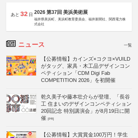
2026 第37回 美浜美術展
32
あと
日
福井県美浜町、美浜町教育委員会、福井新聞社、関西電力株
式会社
ニュース
一覧
【公募情報】カインズ×コクヨ×VUILD
がタッグ、家具・木工品デザインコン
ペティション「CDM Digi Fab
COMPETITION 2026」を初開催
乾久美子や藤本壮介らが登壇、「長谷
工 住まいのデザインコンペティション
20回記念 特別講演会」が8月19日に開
催
[PR]
【公募情報】大賞賞金100万円！学生