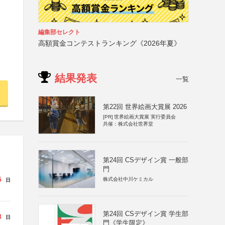
編集部セレクト
高額賞金コンテストランキング《2026年夏》
結果発表
一覧
第22回 世界絵画大賞展 2026
[PR]
世界絵画大賞展 実行委員会
共催：株式会社世界堂
第24回 CSデザイン賞 一般部
門
5
株式会社中川ケミカル
日
第24回 CSデザイン賞 学生部
8
日
門《学生限定》