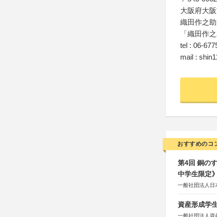
大阪府大阪市
織田作之助
「織田作之
tel : 06-67
mail : shin
おすすめのコ
第4回 銅の
中学生限定
一般社団法人日
資産形成学生
一般社団法人資