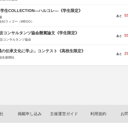
る学生COLLECTION―ハルコレ―《学生限定》
5
あと
園
会社ウィゴー（WEGO）
 建設コンサルタンツ協会懸賞論文《学生限定》
5
あと
建設コンサルタンツ協会
地域の伝承文化に学ぶ」コンテスト《高校生限定》
2
あと
校生新聞社
社
掲載申し込み
主催運営ガイド
利用規約
お