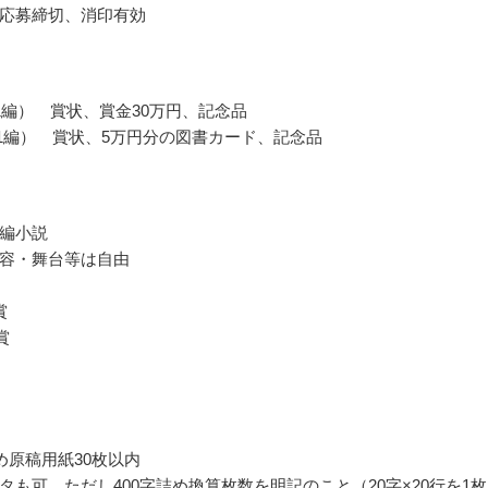
応募締切、消印有効
1編） 賞状、賞金30万円、記念品
賞（1編） 賞状、5万円分の図書カード、記念品
編小説
容・舞台等は自由
賞
賞
詰め原稿用紙30枚以内
タも可、ただし400字詰め換算枚数を明記のこと（20字×20行を1