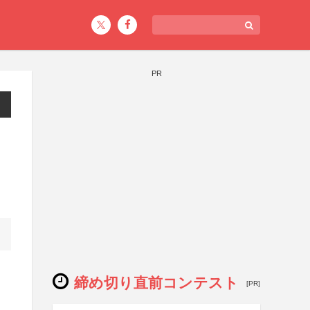
PR
締め切り直前コンテスト
[PR]