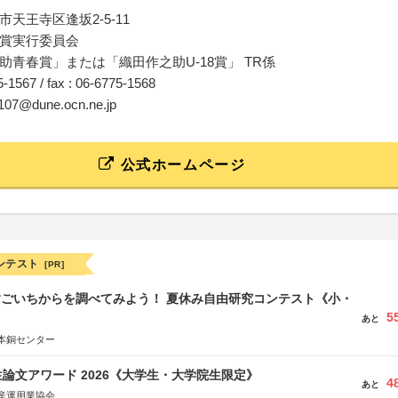
天王寺区逢坂2-5-11
賞実行委員会
助青春賞」または「織田作之助U-18賞」 TR係
75-1567 / fax : 06-6775-1568
1107@dune.ocn.ne.jp
公式ホームページ
ンテスト
[PR]
すごいちからを調べてみよう！ 夏休み自由研究コンテスト《小・
5
》
あと
本銅センター
論文アワード 2026《大学生・大学院生限定》
4
あと
産運用業協会