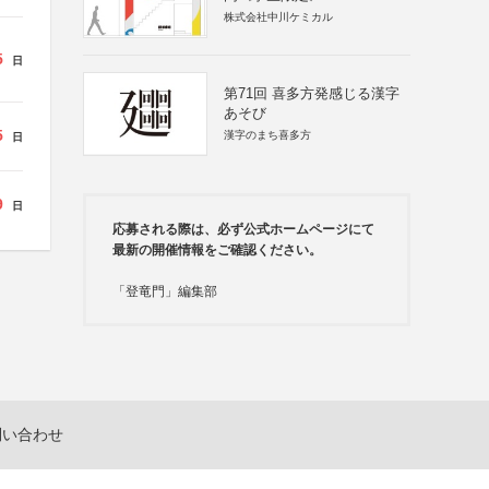
株式会社中川ケミカル
5
日
第71回 喜多方発感じる漢字
あそび
5
漢字のまち喜多方
日
9
日
応募される際は、必ず公式ホームページにて
最新の開催情報をご確認ください。
「登竜門」編集部
問い合わせ