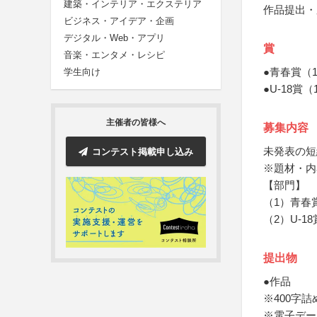
建築・インテリア・エクステリア
作品提出・
ビジネス・アイデア・企画
デジタル・Web・アプリ
賞
音楽・エンタメ・レシピ
●青春賞（
学生向け
●U-18
主催者の皆様へ
募集内容
未発表の短
コンテスト掲載申し込み
※題材・内
【部門】
（1）青春
（2）U-18
提出物
●作品
※400字
※電子デー