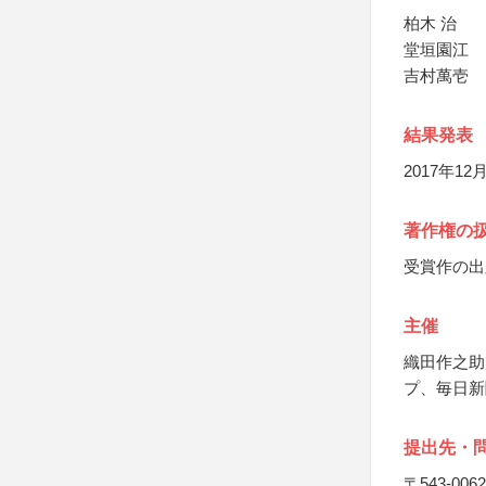
柏木 治
堂垣園江
吉村萬壱
結果発表
2017年1
著作権の
受賞作の出
主催
織田作之助
プ、毎日新
提出先・
〒543-0062