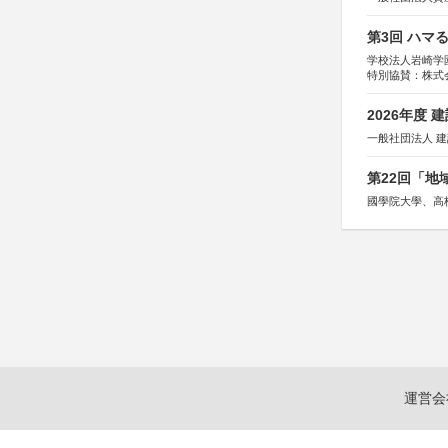
第3回 ハマ
学校法人岩崎学
特別協賛：株式
2026年度
一般社団法人 
第22回「
國學院大學、高
運営会