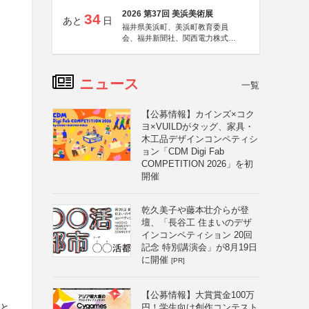
2026 第37回 美浜美術展
34
あと
日
福井県美浜町、美浜町教育委員
会、福井新聞社、関西電力株式会
社
ニュース
一覧
【公募情報】カインズ×コク
ヨ×VUILDがタッグ、家具・
木工品デザインコンペティシ
ョン「CDM Digi Fab
COMPETITION 2026」を初
開催
乾久美子や藤本壮介らが登
壇、「長谷工 住まいのデザ
インコンペティション 20回
記念 特別講演会」が8月19日
に開催
[PR]
【公募情報】大賞賞金100万
枚と
円！学生向け創作コンテスト