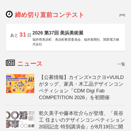
締め切り直前コンテスト
[PR]
2026 第37回 美浜美術展
31
あと
日
福井県美浜町、美浜町教育委員会、福井新聞社、関西電力株
式会社
ニュース
一覧
【公募情報】カインズ×コクヨ×VUILD
がタッグ、家具・木工品デザインコン
ペティション「CDM Digi Fab
COMPETITION 2026」を初開催
乾久美子や藤本壮介らが登壇、「長谷
工 住まいのデザインコンペティション
20回記念 特別講演会」が8月19日に開