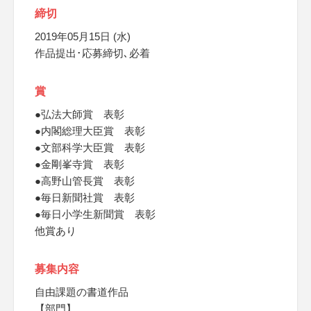
締切
2019年05月15日 (水)
作品提出･応募締切､必着
賞
●弘法大師賞 表彰
●内閣総理大臣賞 表彰
●文部科学大臣賞 表彰
●金剛峯寺賞 表彰
●高野山管長賞 表彰
●毎日新聞社賞 表彰
●毎日小学生新聞賞 表彰
他賞あり
募集内容
自由課題の書道作品
【部門】