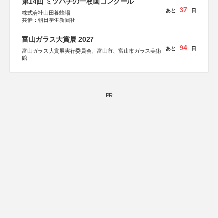
第14回 ミツバチの一枚画コンクール
37
あと
日
株式会社山田養蜂場
共催：朝日学生新聞社
富山ガラス大賞展 2027
94
あと
日
富山ガラス大賞展実行委員会、富山市、富山市ガラス美術
館
PR