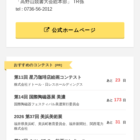
「高野山競書大会総本部」 TR係
tel : 0736-56-2012
公式ホームページ
おすすめのコンテスト
[PR]
第11回 星乃珈琲店絵画コンテスト
23
あと
日
株式会社ドトール・日レスホールディングス
第14回 国際陶磁器展 美濃
173
あと
日
国際陶磁器フェスティバル美濃実行委員会
2026 第37回 美浜美術展
31
あと
日
福井県美浜町、美浜町教育委員会、福井新聞社、関西電力
株式会社