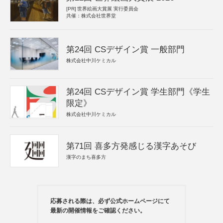
[PR]
世界絵画大賞展 実行委員会
共催：株式会社世界堂
第24回 CSデザイン賞 一般部門
株式会社中川ケミカル
第24回 CSデザイン賞 学生部門《学生
限定》
株式会社中川ケミカル
第71回 喜多方発感じる漢字あそび
漢字のまち喜多方
応募される際は、必ず公式ホームページにて
最新の開催情報をご確認ください。