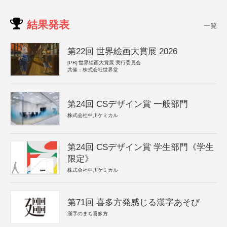
結果発表
一覧
第22回 世界絵画大賞展 2026
[PR]
世界絵画大賞展 実行委員会
共催：株式会社世界堂
第24回 CSデザイン賞 一般部門
株式会社中川ケミカル
第24回 CSデザイン賞 学生部門《学生
限定》
株式会社中川ケミカル
第71回 喜多方発感じる漢字あそび
漢字のまち喜多方