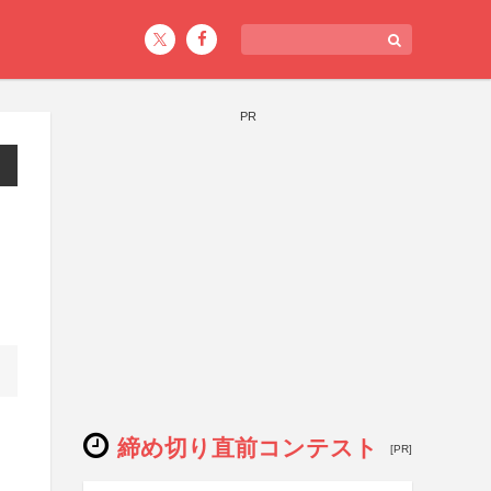
PR
締め切り直前コンテスト
[PR]