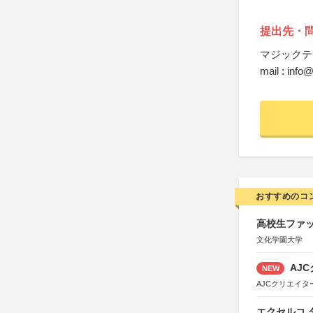
提出先・
マジックテ
mail : inf
おすすめのコ
高校生ファッ
文化学園大学
AJC
NEW
AJCクリエイ
エクセルコ 