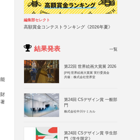
編集部セレクト
高額賞金コンテストランキング《2026年夏》
結果発表
一覧
第22回 世界絵画大賞展 2026
[PR]
世界絵画大賞展 実行委員会
共催：株式会社世界堂
可能
含
的財
第24回 CSデザイン賞 一般部
、著
門
株式会社中川ケミカル
第24回 CSデザイン賞 学生部
門《学生限定》