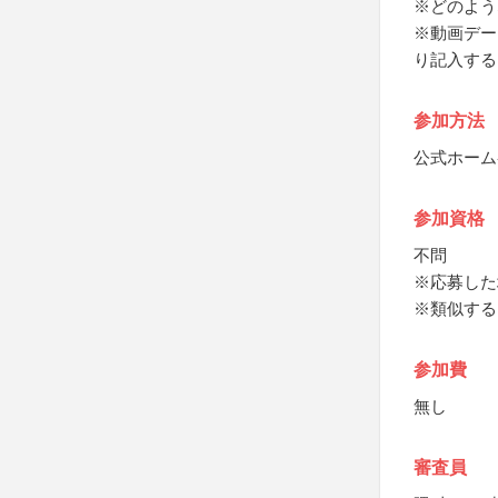
※どのよう
※動画デー
り記入する
参加方法
公式ホーム
参加資格
不問
※応募した
※類似する
参加費
無し
審査員