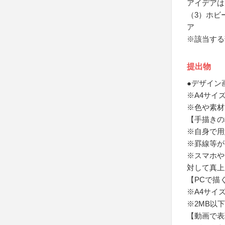
アイデアは
（3）ホビ
ア
※該当する
提出物
●デザイン
※A4サイ
※色や素材
【手描きの
※自身で用
※罫線等が
※スマホや
対して真上
【PCで描
※A4サイ
※2MB以
【動画で表