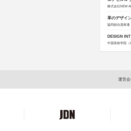
株式会社NEW A
革のデザインコ
協同組合資材連
DESIGN IN
中国美術学院（Chin
運営会