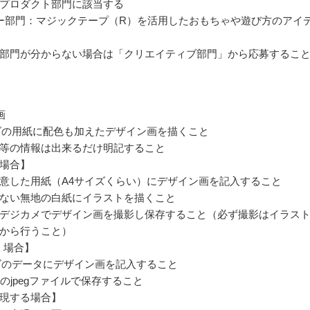
プロダクト部門に該当する
ー部門：マジックテープ（R）を活用したおもちゃや遊び方のアイ
部門が分からない場合は「クリエイティブ部門」から応募するこ
画
ズの用紙に配色も加えたデザイン画を描くこと
等の情報は出来るだけ明記すること
場合】
意した用紙（A4サイズくらい）にデザイン画を記入すること
ない無地の白紙にイラストを描くこと
デジカメでデザイン画を撮影し保存すること（必ず撮影はイラス
から行うこと）
く場合】
ズのデータにデザイン画を記入すること
下のjpegファイルで保存すること
現する場合】