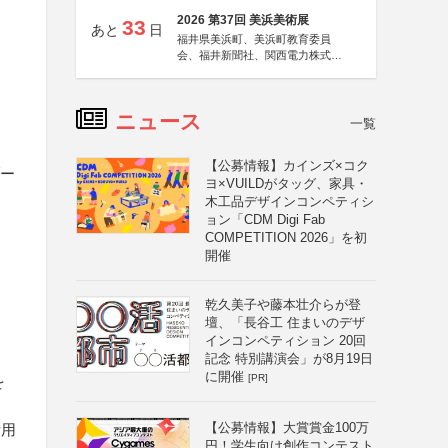
2026 第37回 美浜美術展
33
あと
日
福井県美浜町、美浜町教育委員
会、福井新聞社、関西電力株式会
社
ニュース
一覧
【公募情報】カインズ×コク
ブー
ヨ×VUILDがタッグ、家具・
木工品デザインコンペティシ
ョン「CDM Digi Fab
COMPETITION 2026」を初
開催
乾久美子や藤本壮介らが登
壇、「長谷工 住まいのデザ
インコンペティション 20回
記念 特別講演会」が8月19日
に開催
[PR]
を
【公募情報】大賞賞金100万
活用
円！学生向け創作コンテスト