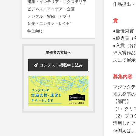
建築・インテリア・エクステリア
作品提出・
ビジネス・アイデア・企画
デジタル・Web・アプリ
賞
音楽・エンタメ・レシピ
●最優秀賞
学生向け
●優秀賞（
●入賞（各
※入賞作品
主催者の皆様へ
スにて展示
コンテスト掲載申し込み
募集内容
マジックテ
※未発表の
【部門】
（1）クリ
（2）プロ
活用したア
※例えば、