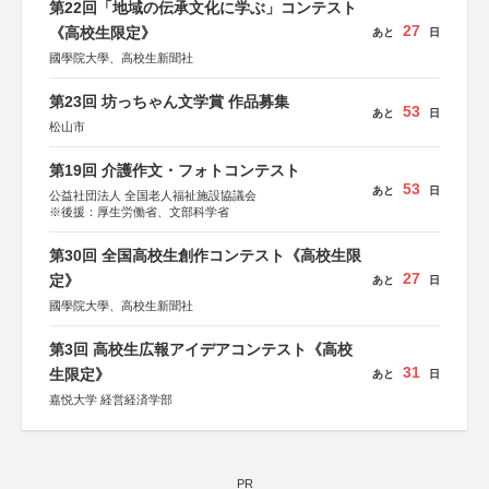
第22回「地域の伝承文化に学ぶ」コンテスト
27
《高校生限定》
あと
日
國學院大學、高校生新聞社
第23回 坊っちゃん文学賞 作品募集
53
あと
日
松山市
第19回 介護作文・フォトコンテスト
53
あと
日
公益社団法人 全国老人福祉施設協議会
※後援：厚生労働省、文部科学省
第30回 全国高校生創作コンテスト《高校生限
27
定》
あと
日
國學院大學、高校生新聞社
第3回 高校生広報アイデアコンテスト《高校
31
生限定》
あと
日
嘉悦大学 経営経済学部
PR