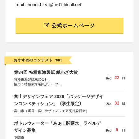
mail : horiuchi-yt@m01.fitcall.net
公式ホームページ
おすすめのコンテスト
[PR]
第34回 特種東海製紙 紙わざ大賞
22
あと
日
特種東海製紙株式会社
協力：特種東海製紙グループ
特別協賛：静岡県長泉町
富山デザインフェア 2026「パッケージデザイ
32
ンコンペティション」《学生限定》
あと
日
富山市（運営：富山デザインフェア実行委員会）
ボトルウォーター「あぁ！関露水」ラベルデ
5
ザイン募集
あと
日
下関市