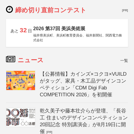
締め切り直前コンテスト
[PR]
2026 第37回 美浜美術展
32
あと
日
福井県美浜町、美浜町教育委員会、福井新聞社、関西電力株
式会社
ニュース
一覧
【公募情報】カインズ×コクヨ×VUILD
がタッグ、家具・木工品デザインコン
ペティション「CDM Digi Fab
COMPETITION 2026」を初開催
乾久美子や藤本壮介らが登壇、「長谷
工 住まいのデザインコンペティション
20回記念 特別講演会」が8月19日に開
催
[PR]