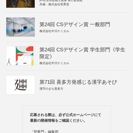
[PR]
世界絵画大賞展 実行委員会
共催：株式会社世界堂
第24回 CSデザイン賞 一般部門
株式会社中川ケミカル
第24回 CSデザイン賞 学生部門《学生
限定》
株式会社中川ケミカル
第71回 喜多方発感じる漢字あそび
漢字のまち喜多方
応募される際は、必ず公式ホームページにて
最新の開催情報をご確認ください。
「登竜門」編集部