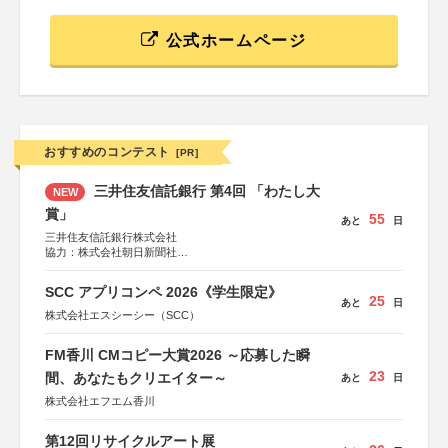
公式ホームページ
おすすめのコンテスト
[PR]
三井住友信託銀行 第4回 「わたし大
NEW
賞」
55
あと
日
三井住友信託銀行株式会社
協力：株式会社朝日新聞社
後援：日本郵便株式会社
SCC アプリコンペ 2026《学生限定》
25
あと
日
株式会社エスシーシー（SCC）
FM香川 CMコピー大賞2026 ～応募した瞬
23
間、あなたもクリエイター～
あと
日
株式会社エフエム香川
第12回リサイクルアート展