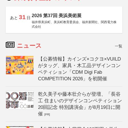
2026 第37回 美浜美術展
31
あと
日
福井県美浜町、美浜町教育委員会、福井新聞社、関西電力株
式会社
ニュース
一覧
【公募情報】カインズ×コクヨ×VUILD
がタッグ、家具・木工品デザインコン
ペティション「CDM Digi Fab
COMPETITION 2026」を初開催
乾久美子や藤本壮介らが登壇、「長谷
工 住まいのデザインコンペティション
20回記念 特別講演会」が8月19日に開
催
[PR]