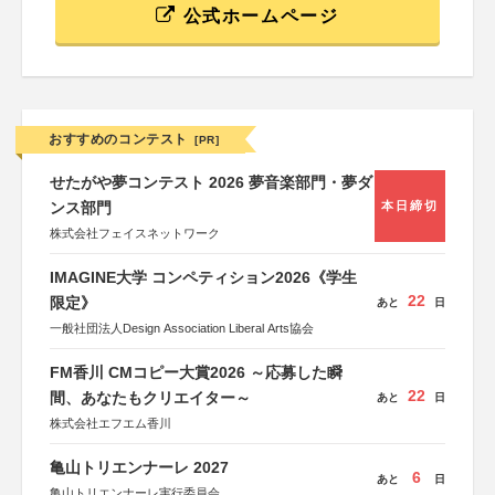
公式ホームページ
おすすめのコンテスト
[PR]
せたがや夢コンテスト 2026 夢音楽部門・夢ダ
ンス部門
本日締切
株式会社フェイスネットワーク
IMAGINE大学 コンペティション2026《学生
22
限定》
あと
日
一般社団法人Design Association Liberal Arts協会
FM香川 CMコピー大賞2026 ～応募した瞬
22
間、あなたもクリエイター～
あと
日
株式会社エフエム香川
亀山トリエンナーレ 2027
6
あと
日
亀山トリエンナーレ実行委員会