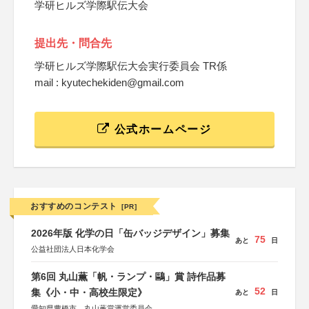
学研ヒルズ学際駅伝大会
提出先・問合先
学研ヒルズ学際駅伝大会実行委員会 TR係
mail : kyutechekiden@gmail.com
公式ホームページ
おすすめのコンテスト
[PR]
2026年版 化学の日「缶バッジデザイン」募集
75
あと
日
公益社団法人日本化学会
第6回 丸山薫「帆・ランプ・鷗」賞 詩作品募
52
集《小・中・高校生限定》
あと
日
愛知県豊橋市、丸山薫賞運営委員会