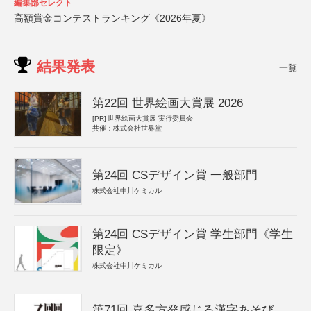
編集部セレクト
高額賞金コンテストランキング《2026年夏》
結果発表
一覧
第22回 世界絵画大賞展 2026
[PR]
世界絵画大賞展 実行委員会
共催：株式会社世界堂
第24回 CSデザイン賞 一般部門
株式会社中川ケミカル
第24回 CSデザイン賞 学生部門《学生
限定》
株式会社中川ケミカル
第71回 喜多方発感じる漢字あそび