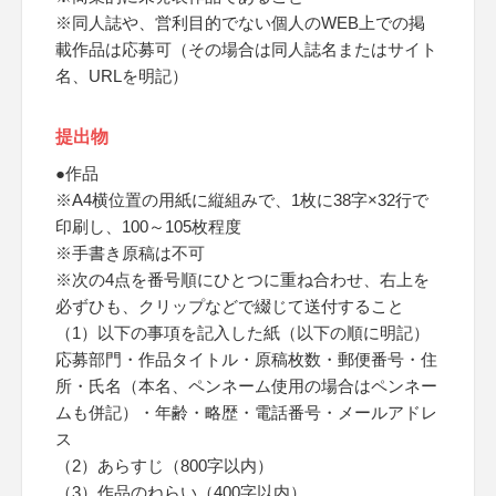
※同人誌や、営利目的でない個人のWEB上での掲
載作品は応募可（その場合は同人誌名またはサイト
名、URLを明記）
提出物
●作品
※A4横位置の用紙に縦組みで、1枚に38字×32行で
印刷し、100～105枚程度
※手書き原稿は不可
※次の4点を番号順にひとつに重ね合わせ、右上を
必ずひも、クリップなどで綴じて送付すること
（1）以下の事項を記入した紙（以下の順に明記）
応募部門・作品タイトル・原稿枚数・郵便番号・住
所・氏名（本名、ペンネーム使用の場合はペンネー
ムも併記）・年齢・略歴・電話番号・メールアドレ
ス
（2）あらすじ（800字以内）
（3）作品のねらい（400字以内）