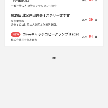
《学生限定》
あと
日
一般社団法人 建設コンサルタンツ協会
第25回 北区内田康夫ミステリー文学賞
39
あと
日
東京都北区
共催：公益財団法人北区文化振興財団
協力：一般財団法人内田康夫財団
協賛：株式会社実業之日本社
Oliveキャッチコピーグランプリ2026
NEW
84
あと
日
株式会社三井住友銀行
PR