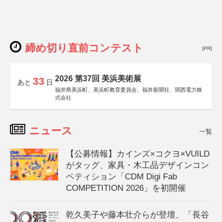
締め切り直前コンテスト
[PR]
2026 第37回 美浜美術展
33
あと
日
福井県美浜町、美浜町教育委員会、福井新聞社、関西電力株
式会社
ニュース
一覧
【公募情報】カインズ×コクヨ×VUILD
がタッグ、家具・木工品デザインコン
ペティション「CDM Digi Fab
COMPETITION 2026」を初開催
乾久美子や藤本壮介らが登壇、「長谷