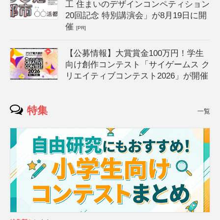
工 住まいのデザインコンペティション
20回記念 特別講演会」が8月19日に開
催
[PR]
【公募情報】大賞賞金100万円！学生
向け創作コンテスト「サイゲームス ク
リエイティブコンテスト2026」が開催
特集
一覧