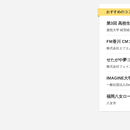
おすすめのコ
第3回 高校
嘉悦大学 経営
FM香川 C
株式会社エフエ
せたがや夢コ
株式会社フェイ
IMAGINE
一般社団法人Design 
福岡八女ロ
八女市