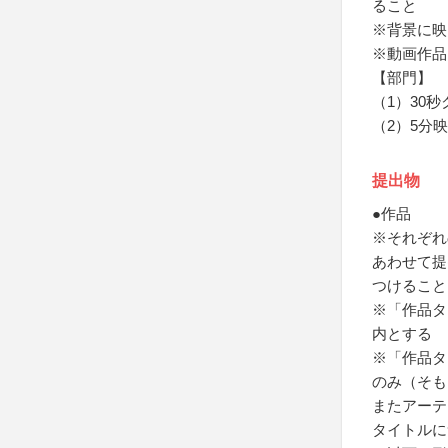
ること
※背景に映
※動画作品
【部門】
（1）30
（2）5分
提出物
●作品
※それぞれ
あわせて提
つけること
※「作品タ
内とする
※「作品タ
のみ（そも
またアーテ
タイトルに