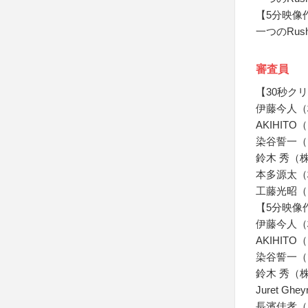
【5分映像
一つのRus
審査員
【30秒ク
伊藤今人（
AKIHITO（E
染谷誓一（
鈴木 秀（
本多源太（
工藤光昭（Leg
【5分映像
伊藤今人（
AKIHITO（E
染谷誓一（
鈴木 秀（
Juret Gh
長濱佳孝（Leg