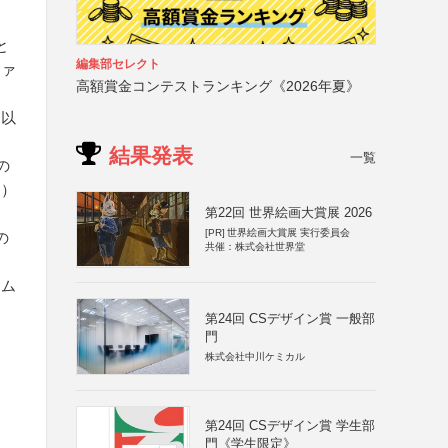
と
編集部セレクト
ファ
高額賞金コンテストランキング《2026年夏》
ー以
結果発表
一覧
の
る）
第22回 世界絵画大賞展 2026
[PR]
世界絵画大賞展 実行委員会
の
共催：株式会社世界堂
ーム
第24回 CSデザイン賞 一般部
門
株式会社中川ケミカル
第24回 CSデザイン賞 学生部
門《学生限定》