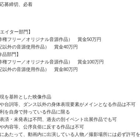
応募締切、必着
リエイター部門】
作権フリー／オリジナル音源作品） 賞金50万円
記以外の音源使用作品） 賞金40万円
作品部門】
作権フリー／オリジナル音源作品） 賞金100万円
記以外の音源使用作品） 賞金80万円
現を基幹とした映像作品
や台詞等、ダンス以外の身体表現要素がメインとなる作品は不可
利を自身で持っている作品に限る
表済・未発表は不問、過去の別イベント出展作品でも可
や内容等、公序良俗に反する作品は不可
にあたって、動画内に出演している人物／撮影場所には必ず許可