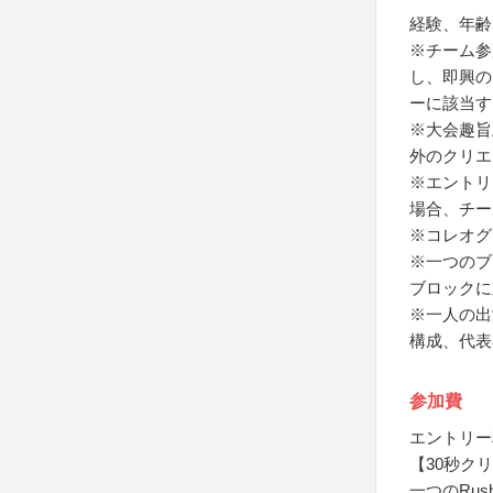
経験、年齢
※チーム参
し、即興の
ーに該当す
※大会趣旨
外のクリエ
※エントリ
場合、チー
※コレオグ
※一つのブ
ブロックに
※一人の出
構成、代表
参加費
エントリー
【30秒ク
一つのRus