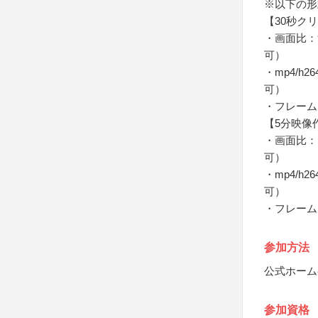
※以下の形
【30秒ク
・画面比：9
可）
・mp4/h
可）
・フレームレ
【5分映像
・画面比：1
可）
・mp4/h
可）
・フレームレ
参加方法
公式ホーム
参加資格