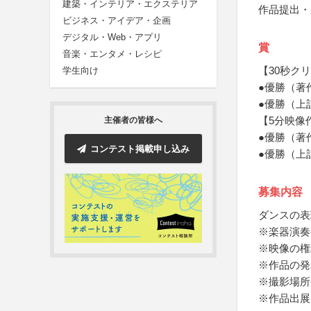
建築・インテリア・エクステリア
作品提出・
ビジネス・アイデア・企画
デジタル・Web・アプリ
賞
音楽・エンタメ・レシピ
【30秒ク
学生向け
●優勝（著
●優勝（上
【5分映像
主催者の皆様へ
●優勝（著
コンテスト掲載申し込み
●優勝（上
募集内容
ダンスの表
※楽器演奏
※映像の権
※作品の発
※撮影場所
※作品出展