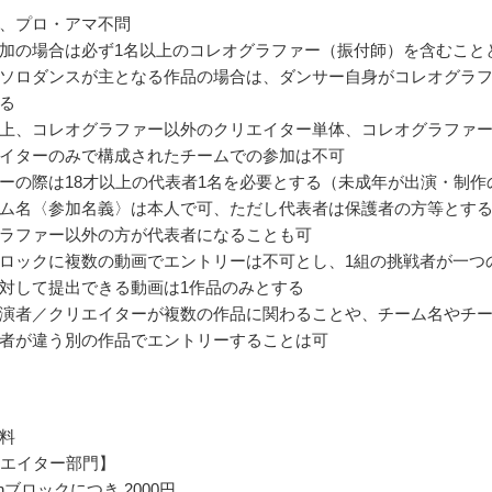
、プロ・アマ不問
加の場合は必ず1名以上のコレオグラファー（振付師）を含むこと
ソロダンスが主となる作品の場合は、ダンサー自身がコレオグラ
る
上、コレオグラファー以外のクリエイター単体、コレオグラファ
イターのみで構成されたチームでの参加は不可
ーの際は18才以上の代表者1名を必要とする（未成年が出演・制作
ム名〈参加名義〉は本人で可、ただし代表者は保護者の方等とす
ラファー以外の方が代表者になることも可
ロックに複数の動画でエントリーは不可とし、1組の挑戦者が一つ
対して提出できる動画は1作品のみとする
演者／クリエイターが複数の作品に関わることや、チーム名やチ
者が違う別の作品でエントリーすることは可
料
リエイター部門】
hブロックにつき 2000円