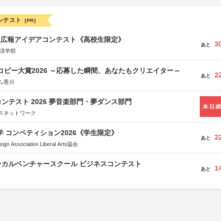
ンテスト
[PR]
生広報アイデアコンテスト《高校生限定》
3
あと
経済学部
Mコピー大賞2026 ～応募した瞬間、あなたもクリエイター～
2
あと
ム香川
ンテスト 2026 夢音楽部門・夢ダンス部門
本日
スネットワーク
大学 コンペティション2026《学生限定》
2
あと
Association Liberal Arts協会
ーカルベンチャースクール ビジネスコンテスト
1
あと