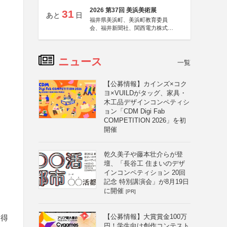
2026 第37回 美浜美術展
31
あと
日
福井県美浜町、美浜町教育委員
会、福井新聞社、関西電力株式会
社
ニュース
一覧
【公募情報】カインズ×コク
ヨ×VUILDがタッグ、家具・
木工品デザインコンペティシ
ョン「CDM Digi Fab
COMPETITION 2026」を初
開催
乾久美子や藤本壮介らが登
壇、「長谷工 住まいのデザ
インコンペティション 20回
記念 特別講演会」が8月19日
に開催
[PR]
【公募情報】大賞賞金100万
を得
円！学生向け創作コンテスト