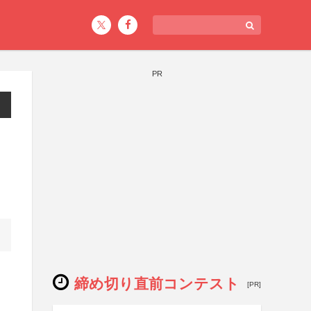
PR
締め切り直前コンテスト
[PR]