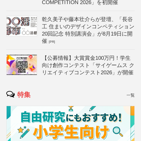
COMPETITION 2026」を初開催
乾久美子や藤本壮介らが登壇、「長谷
工 住まいのデザインコンペティション
20回記念 特別講演会」が8月19日に開
催
[PR]
【公募情報】大賞賞金100万円！学生
向け創作コンテスト「サイゲームス ク
リエイティブコンテスト2026」が開催
特集
一覧