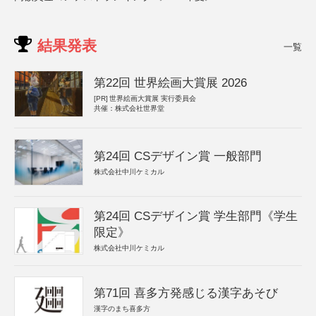
結果発表
一覧
第22回 世界絵画大賞展 2026
[PR]
世界絵画大賞展 実行委員会
共催：株式会社世界堂
第24回 CSデザイン賞 一般部門
株式会社中川ケミカル
第24回 CSデザイン賞 学生部門《学生
限定》
株式会社中川ケミカル
第71回 喜多方発感じる漢字あそび
漢字のまち喜多方