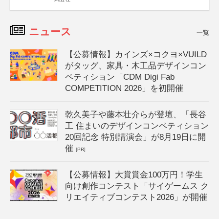
ニュース
一覧
【公募情報】カインズ×コクヨ×VUILD
がタッグ、家具・木工品デザインコン
ペティション「CDM Digi Fab
COMPETITION 2026」を初開催
乾久美子や藤本壮介らが登壇、「長谷
工 住まいのデザインコンペティション
20回記念 特別講演会」が8月19日に開
催
[PR]
【公募情報】大賞賞金100万円！学生
向け創作コンテスト「サイゲームス ク
リエイティブコンテスト2026」が開催