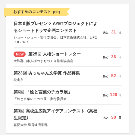
おすすめのコンテスト
[PR]
日本直販プレゼンツ AYETプロジェクトによ
るショートドラマ企画コンテスト
31
あと
日
ショートショート実行委員会、日本直販株式会社、LIFE
LOG BOX
第25回 人権ショートレター
NEW
26
あと
日
大和郡山市人権のまちづくり推進協議会
第23回 坊っちゃん文学賞 作品募集
52
あと
日
松山市
第6回 「絵と言葉のチカラ展」
126
あと
日
「絵と言葉のチカラ展」実行委員会
第3回 高校生広報アイデアコンテスト《高校
30
生限定》
あと
日
嘉悦大学 経営経済学部