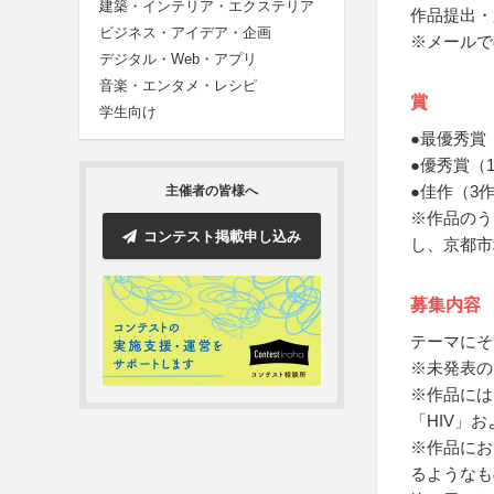
建築・インテリア・エクステリア
作品提出・
ビジネス・アイデア・企画
※メールで
デジタル・Web・アプリ
音楽・エンタメ・レシピ
賞
学生向け
●最優秀賞
●優秀賞（
●佳作（3
主催者の皆様へ
※作品のう
コンテスト掲載申し込み
し、京都市
募集内容
テーマにそ
※未発表の
※作品には
「HIV」
※作品にお
るようなも