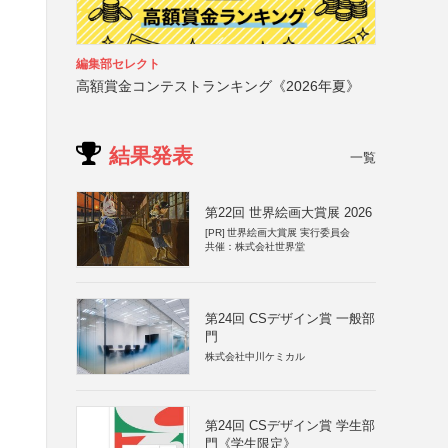
編集部セレクト
高額賞金コンテストランキング《2026年夏》
結果発表
一覧
第22回 世界絵画大賞展 2026
、
[PR]
世界絵画大賞展 実行委員会
共催：株式会社世界堂
第24回 CSデザイン賞 一般部
門
株式会社中川ケミカル
第24回 CSデザイン賞 学生部
門《学生限定》