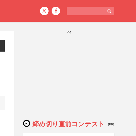
PR
締め切り直前コンテスト
[PR]