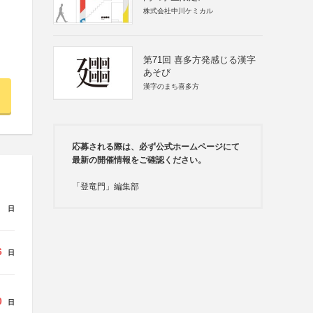
株式会社中川ケミカル
第71回 喜多方発感じる漢字
あそび
漢字のまち喜多方
応募される際は、必ず公式ホームページにて
最新の開催情報をご確認ください。
「登竜門」編集部
日
6
日
0
日