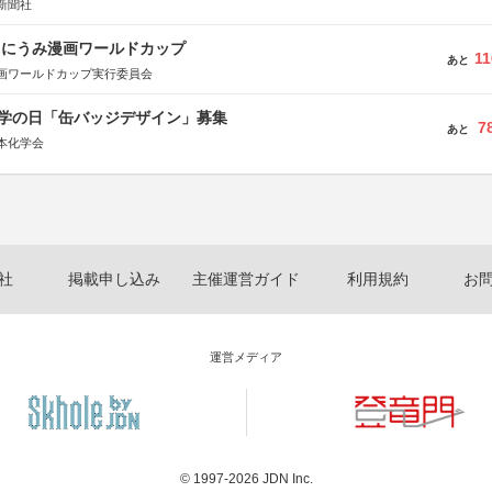
新聞社
くにうみ漫画ワールドカップ
11
あと
画ワールドカップ実行委員会
 化学の日「缶バッジデザイン」募集
7
あと
本化学会
社
掲載申し込み
主催運営ガイド
利用規約
お
運営メディア
© 1997-2026
JDN Inc.