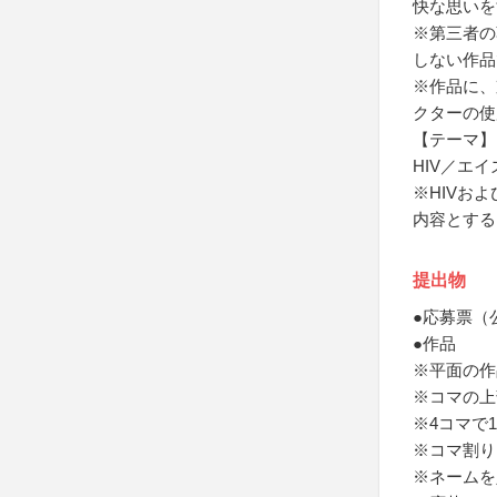
快な思いを
※第三者の
しない作品
※作品に、
クターの使
【テーマ】
HIV／エ
※HIVお
内容とする
提出物
●応募票（
●作品
※平面の作
※コマの上
※4コマで
※コマ割り
※ネームを