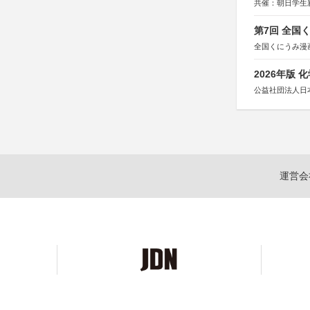
共催：朝日学生
第7回 全国
全国くにうみ漫
2026年版
公益社団法人日
運営会