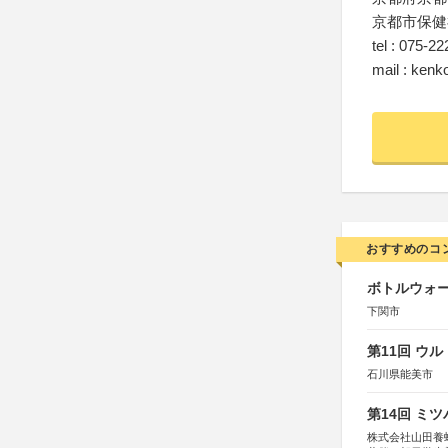
京都市保健
tel : 075-2
mail : kenk
おすすめのコ
ボトルウォ
下関市
第11回 ウ
石川県能美市
第14回 ミ
株式会社山田養