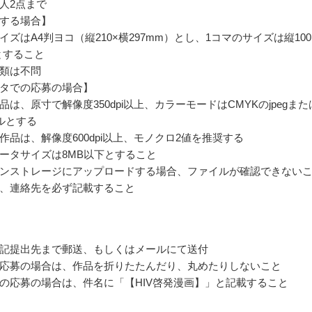
人2点まで
する場合】
ズはA4判ヨコ（縦210×横297mm）とし、1コマのサイズは縦100
mとすること
類は不問
タでの応募の場合】
品は、原寸で解像度350dpi以上、カラーモードはCMYKのjpegまた
イルとする
作品は、解像度600dpi以上、モノクロ2値を推奨する
ータサイズは8MB以下とすること
ンストレージにアップロードする場合、ファイルが確認できない
、連絡先を必ず記載すること
記提出先まで郵送、もしくはメールにて送付
応募の場合は、作品を折りたたんだり、丸めたりしないこと
の応募の場合は、件名に「【HIV啓発漫画】」と記載すること