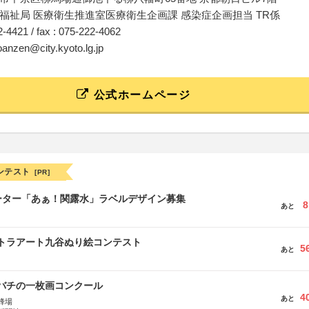
福祉局 医療衛生推進室医療衛生企画課 感染症企画担当 TR係
22-4421 / fax : 075-222-4062
oanzen@city.kyoto.lg.jp
公式ホームページ
ンテスト
[PR]
ーター「あぁ！関露水」ラベルデザイン募集
8
あと
ルトラアート九谷ぬり絵コンテスト
5
あと
ツバチの一枚画コンクール
4
あと
蜂場