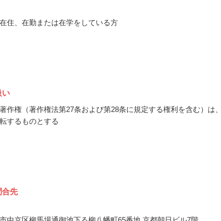
在住、在勤または在学をしている方
扱い
著作権（著作権法第27条および第28条に規定する権利を含む）は
転するものとする
問合先
市中京区柳馬場通御池下る柳八幡町65番地 京都朝日ビル7階