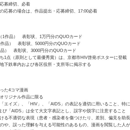
応募締切、必着
の応募の場合は、作品提出・応募締切、17:00必着
（1作品） 表彰状、1万円分のQUOカード
1作品） 表彰状、5000円分のQUOカード
作品） 表彰状、3000円分のQUOカード
ち1点（原則として最優秀賞）は、京都市HIV啓発ポスターに登載
地下鉄車内および各区役所・支所等に掲示する
った4コマ漫画
オリジナル作品に限る
「エイズ」、「HIV」、「AIDS」の表記を適切に用いること、特
および「AIDS」は全て大文字表記とし、誤字や脱字に注意すること
ける不適切な表現（患者・感染者を傷つけたり、差別、偏見を助
のや、誤った理解を与える可能性のあるもの、漫画を閲覧した人