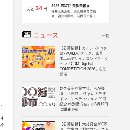
2026 第37回 美浜美術展
34
あと
日
福井県美浜町、美浜町教育委員
会、福井新聞社、関西電力株式会
社
ニュース
一覧
【公募情報】カインズ×コク
ヨ×VUILDがタッグ、家具・
木工品デザインコンペティシ
ョン「CDM Digi Fab
COMPETITION 2026」を初
開催
乾久美子や藤本壮介らが登
壇、「長谷工 住まいのデザ
インコンペティション 20回
に、
記念 特別講演会」が8月19日
に開催
[PR]
長す
【公募情報】大賞賞金100万
が不
円！学生向け創作コンテスト