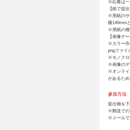
※応募は一
【紙で提出
※用紙のサイ
横140m
※用紙の種
【画像デー
※カラー作
pngファ
※モノクロ
※画像のデ
※オンライ
があるため
参加方法
提出物を下
※郵送での
※メールで