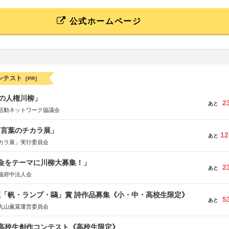
公式ホームページ
ンテスト
[PR]
の人権川柳」
2
あと
活動ネットワーク協議会
と言葉のチカラ展」
12
あと
カラ展」実行委員会
税金をテーマに川柳大募集！」
2
あと
蔵府中法人会
薫「帆・ランプ・鷗」賞 詩作品募集《小・中・高校生限定》
5
あと
丸山薫賞運営委員会
国高校生創作コンテスト《高校生限定》