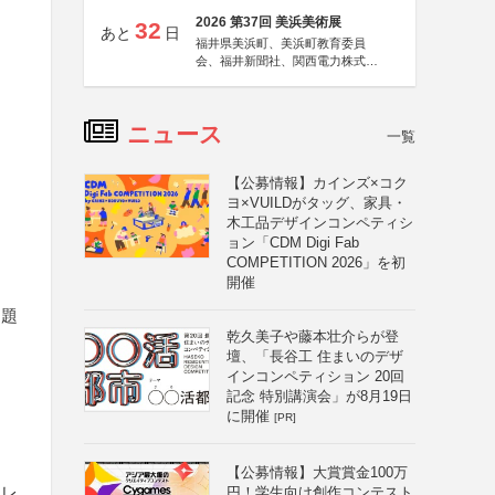
2026 第37回 美浜美術展
32
あと
日
福井県美浜町、美浜町教育委員
会、福井新聞社、関西電力株式会
社
ニュース
一覧
【公募情報】カインズ×コク
ヨ×VUILDがタッグ、家具・
木工品デザインコンペティシ
ョン「CDM Digi Fab
COMPETITION 2026」を初
開催
問題
乾久美子や藤本壮介らが登
壇、「長谷工 住まいのデザ
インコンペティション 20回
記念 特別講演会」が8月19日
に開催
[PR]
【公募情報】大賞賞金100万
ドレ
円！学生向け創作コンテスト