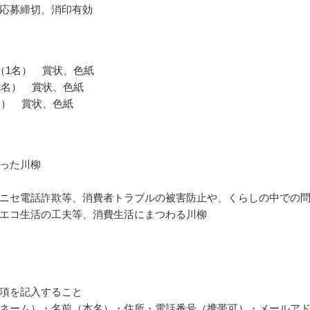
応募締切、消印有効
（1名） 賞状、色紙
2名） 賞状、色紙
名） 賞状、色紙
った川柳
ニセ電話詐欺等、消費者トラブルの被害防止や、くらしの中での
エコ生活の工夫等、消費生活にまつわる川柳
項を記入すること
ネーム）・名前（本名）・住所・電話番号（携帯可）・メールア