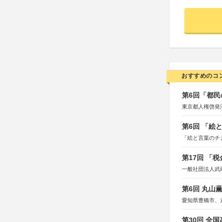
おすすめのコ
第6回「都民
東京都人権啓発
第6回 「絵
「絵と言葉のチ
第17回 「
一般社団法人武
第6回 丸山
愛知県豊橋市、
第30回 全