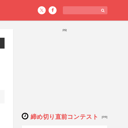
PR
締め切り直前コンテスト
[PR]