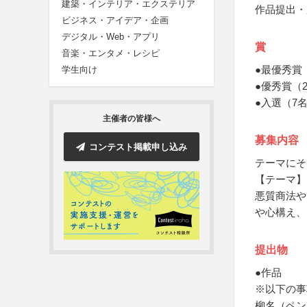
建築・インテリア・エクステリア
作品提出・
ビジネス・アイデア・企画
デジタル・Web・アプリ
賞
音楽・エンタメ・レシピ
●最優秀賞
学生向け
●優秀賞（
●入選（7
主催者の皆様へ
募集内容
コンテスト掲載申し込み
テーマにそ
【テーマ】
悪質商法や
や心構え、
提出物
●作品
※以下の事
柳名（ペン