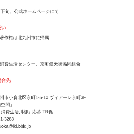
10月下旬、公式ホームページにて
扱い
著作権は北九州市に帰属
消費生活センター、京町銀天街協同組合
問合先
市小倉北区京町1-5-10 ヴィアーレ京町3F
由空間」
 消費生活川柳」応募 TR係
41-3288
uoka@iki.bbiq.jp