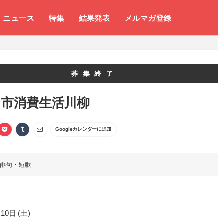
ニュース
特集
結果発表
メルマガ登録
募集終了
州市消費生活川柳
Googleカレンダーに追加
俳句・短歌
10日 (土)