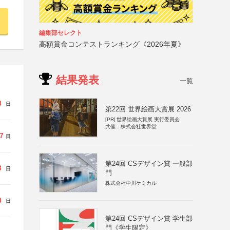
編集部セレクト
高額賞金コンテストランキング《2026年夏》
結果発表
一覧
3
日
第22回 世界絵画大賞展 2026
[PR]
世界絵画大賞展 実行委員会
共催：株式会社世界堂
7
日
第24回 CSデザイン賞 一般部
3
日
門
株式会社中川ケミカル
3
日
第24回 CSデザイン賞 学生部
門《学生限定》