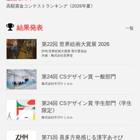
高額賞金コンテストランキング《2026年夏》
結果発表
一覧
第22回 世界絵画大賞展 2026
[PR]
世界絵画大賞展 実行委員会
共催：株式会社世界堂
第24回 CSデザイン賞 一般部門
株式会社中川ケミカル
第24回 CSデザイン賞 学生部門《学生
限定》
株式会社中川ケミカル
第71回 喜多方発感じる漢字あそび