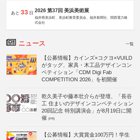
2026 第37回 美浜美術展
33
あと
日
福井県美浜町、美浜町教育委員会、福井新聞社、関西電力株
式会社
ニュース
一覧
【公募情報】カインズ×コクヨ×VUILD
がタッグ、家具・木工品デザインコン
ペティション「CDM Digi Fab
COMPETITION 2026」を初開催
乾久美子や藤本壮介らが登壇、「長谷
工 住まいのデザインコンペティション
20回記念 特別講演会」が8月19日に開
催
[PR]
【公募情報】大賞賞金100万円！学生