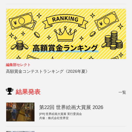
編集部セレクト
高額賞金コンテストランキング《2026年夏》
結果発表
一覧
第22回 世界絵画大賞展 2026
[PR]
世界絵画大賞展 実行委員会
共催：株式会社世界堂