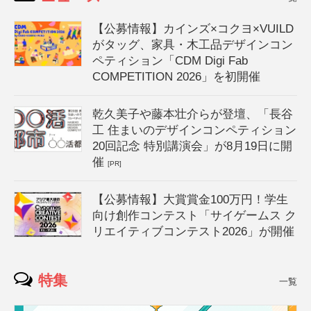
【公募情報】カインズ×コクヨ×VUILD
がタッグ、家具・木工品デザインコン
ペティション「CDM Digi Fab
COMPETITION 2026」を初開催
乾久美子や藤本壮介らが登壇、「長谷
工 住まいのデザインコンペティション
20回記念 特別講演会」が8月19日に開
催
[PR]
【公募情報】大賞賞金100万円！学生
向け創作コンテスト「サイゲームス ク
リエイティブコンテスト2026」が開催
特集
一覧