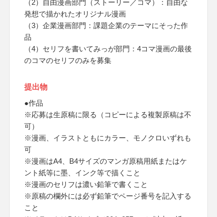
（2）自由漫画部門（ストーリー／コマ）：自由な
発想で描かれたオリジナル漫画
（3）企業漫画部門：課題企業のテーマにそった作
品
（4）セリフを書いてみっが部門：4コマ漫画の最後
のコマのセリフのみを募集
提出物
●作品
※応募は生原稿に限る（コピーによる複製原稿は不
可）
※漫画、イラストともにカラー、モノクロいずれも
可
※漫画はA4、B4サイズのマンガ原稿用紙またはケ
ント紙等に墨、インク等で描くこと
※漫画のセリフは濃い鉛筆で書くこと
※原稿の欄外には必ず鉛筆でページ番号を記入する
こと