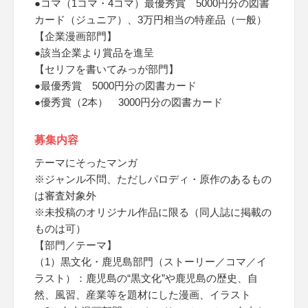
●コマ（1コマ・4コマ）最優秀賞 5000円分の図書
カード（ジュニア）、3万円相当の特産品（一般）
【企業漫画部門】
●該当企業より賞品を進呈
【セリフを書いてみっが部門】
●最優秀賞 5000円分の図書カード
●優秀賞（2本） 3000円分の図書カード
募集内容
テーマにそったマンガ
※ジャンル不問、ただしパロディ・原作のあるもの
は審査対象外
※未投稿のオリジナル作品に限る（同人誌に掲載の
ものは可）
【部門／テーマ】
（1）黒文化・鹿児島部門（ストーリー／コマ／イ
ラスト）：鹿児島の“黒文化”や鹿児島の歴史、自
然、風習、産業等を題材にした漫画、イラスト