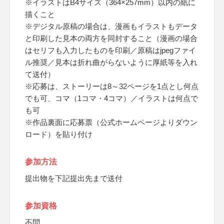
※イラストはB4サイズ（364×257mm）以内の紙に
描くこと
※デジタル原稿の場合は、漫画もイラストもデータ
と印刷した見本の両方を同封すること（漫画の場合
はセリフも入力したものを印刷／原稿はjpegファイ
ル推奨／見本は折れ曲がらないように厚紙等を入れ
て送付）
※応募は、ストーリーは8～32ページを1点とし何点
でも可、コマ（1コマ・4コマ）／イラストは何点で
も可
※作品裏面に応募票（公式ホームページよりダウン
ロード）を貼り付け
参加方法
提出物を下記提出先まで送付
参加資格
不問